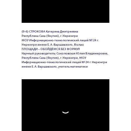
(9-6) СТРОКОВА Катерина Дмитриевна
Республика Саха (Якутия), г. Нерюнгри
МОУ Информационно-технологический лицей № 24 г.
Нерюнгри имени Е. А. Варшавского, 8 класс
ПЛОЩАДИ – ОБОЙДЁМСЯ БЕЗ ФОРМУЛ
Научный руководитель: Соколовская Юлия Владимировна,
Республика Саха (Якутия), г. Нерюнгри, МОУ
Информационно-технологический лицей № 24 г. Нерюнгри
имени Е. А. Варшавского, учитель математики