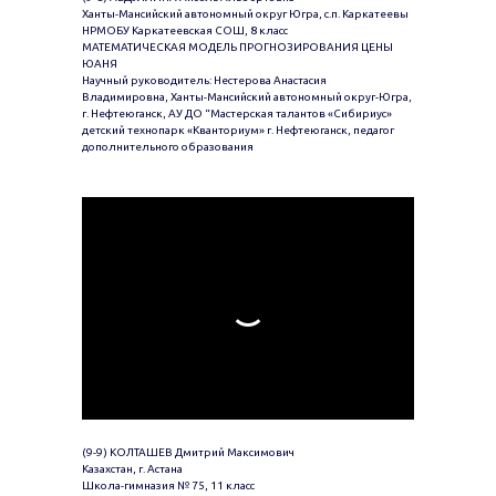
Ханты-Мансийский автономный округ Югра, с.п. Каркатеевы
НРМОБУ Каркатеевская СОШ, 8 класс
МАТЕМАТИЧЕСКАЯ МОДЕЛЬ ПРОГНОЗИРОВАНИЯ ЦЕНЫ
ЮАНЯ
Научный руководитель: Нестерова Анастасия
Владимировна, Ханты-Мансийский автономный округ-Югра,
г. Нефтеюганск, АУ ДО “Мастерская талантов «Сибириус»
детский технопарк «Кванториум» г. Нефтеюганск, педагог
дополнительного образования
(9-9) КОЛТАШЕВ Дмитрий Максимович
Казахстан, г. Астана
Школа-гимназия № 75, 11 класс