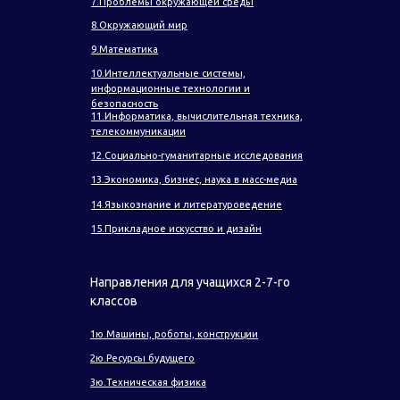
7.Проблемы окружающей среды
8.Окружающий мир
9.Математика
10.Интеллектуальные системы,
информационные технологии и
безопасность
11.Информатика, вычислительная техника,
телекоммуникации
12.Социально-гуманитарные исследования
13.Экономика, бизнес, наука в масс-медиа
14.Языкознание и литературоведение
15.Прикладное искусство и дизайн
Направления для учащихся 2-7-го
классов
1ю.Машины, роботы, конструкции
2ю.Ресурсы будущего
3ю.Техническая физика