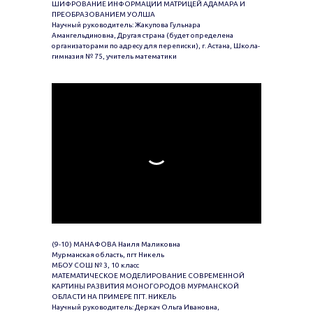
ШИФРОВАНИЕ ИНФОРМАЦИИ МАТРИЦЕЙ АДАМАРА И
ПРЕОБРАЗОВАНИЕМ УОЛША
Научный руководитель: Жакупова Гульнара
Амангельдиновна, Другая страна (будет определена
организаторами по адресу для переписки), г. Астана, Школа-
гимназия № 75, учитель математики
(9-10) МАНАФОВА Наиля Маликовна
Мурманская область, пгт Никель
МБОУ СОШ № 3, 10 класс
МАТЕМАТИЧЕСКОЕ МОДЕЛИРОВАНИЕ СОВРЕМЕННОЙ
КАРТИНЫ РАЗВИТИЯ МОНОГОРОДОВ МУРМАНСКОЙ
ОБЛАСТИ НА ПРИМЕРЕ ПГТ. НИКЕЛЬ
Научный руководитель: Деркач Ольга Ивановна,