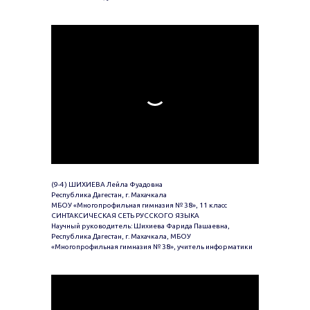
(9-4) ШИХИЕВА Лейла Фуадовна
Республика Дагестан, г. Махачкала
МБОУ «Многопрофильная гимназия № 38», 11 класс
СИНТАКСИЧЕСКАЯ СЕТЬ РУССКОГО ЯЗЫКА
Научный руководитель: Шихиева Фарида Пашаевна,
Республика Дагестан, г. Махачкала, МБОУ
«Многопрофильная гимназия № 38», учитель информатики