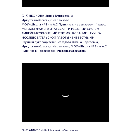
(9-7) ЛЕОНОВА Ирина Дмитриевна
Иркутская область, г. Черемхово
МОУ «Школа № 8 им. А.С. Пушкина г. Черемхово», 11 класс
МЕТОДЫ КРАМЕРА И ГАУССА ПРИ РЕШЕНИИ СИСТЕМ
ЛИНЕЙНЫХ УРАВНЕНИЙ С ТРЕМЯ НАЗВАНИЕ НАУЧНО-
ИССЛЕДОВАТЕЛЬСКОЙ РАБОТЫ НЕИЗВЕСТНЫМИ
Научный руководитель: Безгодова Оксана Сергеевна,
Иркутская область, г. Черемхово, МОУ «Школа № 8 им. А.С.
Пушкина г. Черемхово», учитель математики
(9-8) АБДУЛЛИНА Айсель Альбертовна