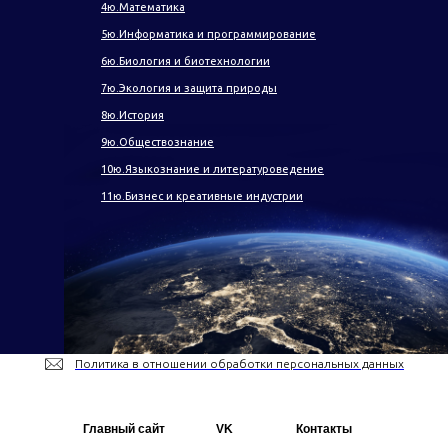
4ю.Математика
5ю.Информатика и программирование
6ю.Биология и биотехнологии
7ю.Экология и защита природы
8ю.История
9ю.Обществознание
10ю.Языкознание и литературоведение
11ю.Бизнес и креативные индустрии
Политика в отношении обработки персональных данных
Главный сайт
VK
Контакты