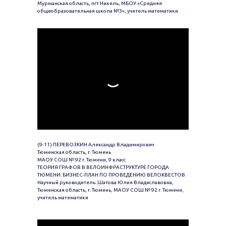
Мурманская область, пгт Никель, МБОУ «Средняя
общеобразовательная школа №3», учитель математики
(9-11) ПЕРЕВОЗКИН Александр Владимирович
Тюменская область, г. Тюмень
МАОУ СОШ № 92 г. Тюмени, 9 класс
ТЕОРИЯ ГРАФОВ В ВЕЛОИНФРАСТРУКТУРЕ ГОРОДА
ТЮМЕНИ. БИЗНЕС-ПЛАН ПО ПРОВЕДЕНИЮ ВЕЛОКВЕСТОВ
Научный руководитель: Шатова Юлия Владиславовна,
Тюменская область, г. Тюмень, МАОУ СОШ № 92 г. Тюмени,
учитель математики