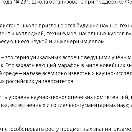
 года № 231. Школа организована при поддержке Фо
й дистант-школе приглашаются будущие научно-техн
енты колледжей, техникумов, начальных курсов ву
ересующиеся наукой и инженерным делом.
 – это серия уникальных встреч с ведущими учёным
к. Это захватывающий марафон в мире новейших зн
 среде – на базе всемирно известных научно-иссле
х российских университетов.
ть уровень научно-технологических компетенций, 
ых, естественных и социально-гуманитарных наук; 
ут способствовать росту предметных знаний, экзам