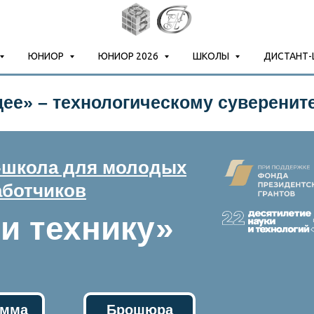
ЮНИОР
ЮНИОР 2026
ШКОЛЫ
ДИСТАНТ
ее» – технологическому суверените
-школа для молодых
аботчиков
 и технику»
амма
Брошюра