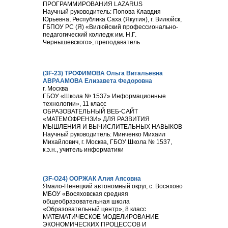
ПРОГРАММИРОВАНИЯ LAZARUS
Научный руководитель: Попова Клавдия
Юрьевна, Республика Саха (Якутия), г. Вилюйск,
ГБПОУ РС (Я) «Вилюйский профессионально-
педагогический колледж им. Н.Г.
Чернышевского», преподаватель
(3F-23) ТРОФИМОВА Ольга Витальевна
АВРААМОВА Елизавета Федоровна
г. Москва
ГБОУ «Школа № 1537» Информационные
технологии», 11 класс
ОБРАЗОВАТЕЛЬНЫЙ ВЕБ-САЙТ
«МАТЕМОФРЕНЗИ» ДЛЯ РАЗВИТИЯ
МЫШЛЕНИЯ И ВЫЧИСЛИТЕЛЬНЫХ НАВЫКОВ
Научный руководитель: Минченко Михаил
Михайлович, г. Москва, ГБОУ Школа № 1537,
к.э.н., учитель информатики
(3F-О24)
ООРЖАК Алия Аясовна
Ямало-Ненецкий автономный округ, с. Восяхово
МБОУ «Восяховская средняя
общеобразовательная школа
«Образовательный центр», 8 класс
МАТЕМАТИЧЕСКОЕ МОДЕЛИРОВАНИЕ
ЭКОНОМИЧЕСКИХ ПРОЦЕССОВ И