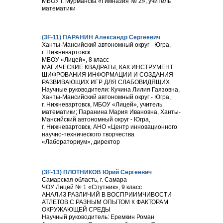
МБОУ г. Мурманска «Гимназия № 2», учитель
математики
(3F-11) ПАРАНИН Александр Сергеевич
Ханты-Мансийский автономный округ - Югра,
г. Нижневартовск
МБОУ «Лицей», 8 класс
МАГИЧЕСКИЕ КВАДРАТЫ, КАК ИНСТРУМЕНТ
ШИФРОВАНИЯ ИНФОРМАЦИИ И СОЗДАНИЯ
РАЗВИВАЮЩИХ ИГР ДЛЯ СЛАБОВИДЯЩИХ
Научные руководители: Кучина Лилия Гаязовна,
Ханты-Мансийский автономный округ - Югра,
г. Нижневартовск, МБОУ «Лицей», учитель
математики; Паранина Мария Ивановна, Ханты-
Мансийский автономный округ - Югра,
г. Нижневартовск, АНО «Центр инновационного
научно-технического творчества
«Лабораториум», директор
(3F-13) ПЛОТНИКОВ Юрий Сергеевич
Самарская область, г. Самара
ЧОУ Лицей № 1 «Спутник», 9 класс
АНАЛИЗ РАЗЛИЧИЙ В ВОСПРИИМЧИВОСТИ
АТЛЕТОВ С РАЗНЫМ ОПЫТОМ К ФАКТОРАМ
ОКРУЖАЮЩЕЙ СРЕДЫ
Научный руководитель: Еремкин Роман