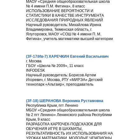
МАОУ «Средняя общеобразовательная школа
№ 4 имени П.М. Фитина», 8 класс
ИСПОЛЬЗОВАНИЕ ВЕРОЯТНОСТИ И
СТАТИСТИКИ В КАЧЕСТВЕ ИНСТРУМЕНТА
ИССЛЕДОВАНИЯ ПРИРОДНЫХ ЯВЛЕНИЙ
Научный руководитель: Михайлова Ирина
Владимировна, Тюменская область, г.
Ялуторовск, МАОУ «СОШ № 4 имени П. М.
Фитина», учитель математики высшей категории
(3F-17/Ив-7) ХАРЕЧКИН Евгений Васильевич
г. Москва
ГБОУ «Школа № 2009», 11 класс
INFODESK
Научный руководитель: Борисов Артем
Игоревич, г. Москва, РТУ «МИРЭА» Детский
технопарк «Альтаир», преподаватель
(3F-18) ШЕРАНОВА Вероника Рустамовна
Республика Крым, пгт Ленино
МБОУ «Средняя общеобразовательная школа
№ 2 пгт Ленино» Ленинского района Республики
Крым, 9 класс
РАЗРАБОТКА КАРТОЧЕК-ПОДСКАЗОК ДЛЯ
ОБУЧЕНИЯ ИГРЕ В ШАХМАТЫ,
РЕЗУЛЬТАТИВНОСТЬ ИХ ИСПОЛЬЗОВАНИЯ НА
УРОКАХ МАТЕМАТИКИ. МОЛОДЫЕ ЧЕМПИОНЫ