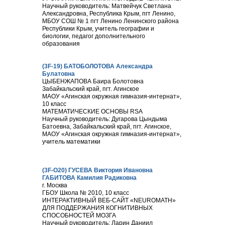
Научный руководитель: Матвейчук Светлана
Александровна, Республика Крым, пгт Ленино,
МБОУ СОШ № 1 пгт Ленино Ленинского района
Республики Крым, учитель географии и
биологии, педагог дополнительного
образования
(3F-19) БАТОБОЛОТОВА Александра
Булатовна
ЦЫБЕНЖАПОВА Баира Болотовна
Забайкальский край, пгт. Агинское
МАОУ «Агинская окружная гимназия-интернат»,
10 класс
МАТЕМАТИЧЕСКИЕ ОСНОВЫ RSA
Научный руководитель: Дугарова Цындыма
Батоевна, Забайкальский край, пгт. Агинское,
МАОУ «Агинская окружная гимназия-интернат»,
учитель математики
(3F-О20) ГУСЕВА Виктория Ивановна
ГАБИТОВА Камилия Радиковна
г. Москва
ГБОУ Школа № 2010, 10 класс
ИНТЕРАКТИВНЫЙ ВЕБ-САЙТ «NEUROMATH»
ДЛЯ ПОДДЕРЖАНИЯ КОГНИТИВНЫХ
СПОСОБНОСТЕЙ МОЗГА
Научный руководитель: Ларин Даниил