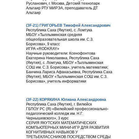
Русланович, г. Москва, Детский технопарк
Альтаир РТУ МИРЭА, преподаватель ДТ
Альтаир
(3F-21) ГРИГОРЬЕВ Тимофей Александрович
Республика Саха (Якутия), с. Ломтука
МБОУ «Тыллыминская средняя
общеобразовательная школа им. С.З.
Борисова», 9 класс
ИГРА «RODKRAY»
Научные руководители: Ксенофонтова
Екатерина Николаевна, Республика Саха
(Якутия), с. Ломтука, МБОУ «Тыллыминская
СОШ им. С.З. Борисова», учитель математики;
Банчина Лариса Афанасьевна, Республика Саха
(Якутия), МБОУ «Тыллыминская СОШ им. С.З.
Борисова», учитель информатики
(3F-22) КОРЯКИНА Юлиана Александровна
Республика Саха (Якутия), г. Вилюйск
ГБПОУ РС (Я) «Вилюйский профессионально-
педагогический колледж им. Н.Г.
Чернышевского», 3 курс
СЕРИЯ ЯКУТСКИХ МАТЕМАТИЧЕСКИХ
КОМПЬЮТЕРНЫХ МИНИ-ИГР ДЛЯ РАЗВИТИЯ
КОГНИТИВНЫХ НАВЫКОВ У
ТРЕТЬЕКЛАССНИКОВ ПОСРЕДСТВОМ СРЕДЫ