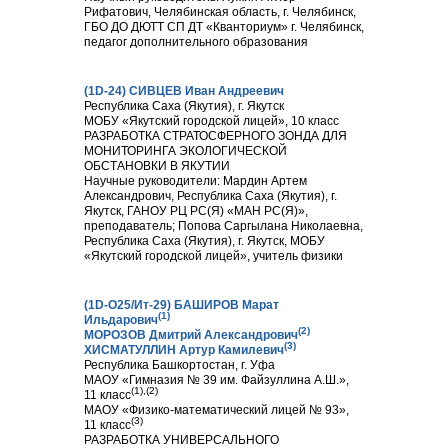
Рифатович, Челябинская область, г. Челябинск,
ГБО ДО ДЮТТ СП ДТ «Кванториум» г. Челябинск,
педагог дополнительного образования
(1D-24) СИВЦЕВ Иван Андреевич
Республика Саха (Якутия), г. Якутск
МОБУ «Якутский городской лицей», 10 класс
РАЗРАБОТКА СТРАТОСФЕРНОГО ЗОНДА ДЛЯ
МОНИТОРИНГА ЭКОЛОГИЧЕСКОЙ
ОБСТАНОВКИ В ЯКУТИИ
Научные руководители: Мардин Артем
Александрович, Республика Саха (Якутия), г.
Якутск, ГАНОУ РЦ РС(Я) «МАН РС(Я)»,
преподаватель; Попова Саргылана Николаевна,
Республика Саха (Якутия), г. Якутск, МОБУ
«Якутский городской лицей», учитель физики
(1D-О25/Ит-29) БАШИРОВ Марат
(1)
Ильдарович
(2)
МОРОЗОВ Дмитрий Александрович
(3)
ХИСМАТУЛЛИН Артур Камилевич
Республика Башкортостан, г. Уфа
МАОУ «Гимназия № 39 им. Файзуллина А.Ш.»,
(1),(2)
11 класс
МАОУ «Физико-математический лицей № 93»,
(3)
11 класс
РАЗРАБОТКА УНИВЕРСАЛЬНОГО