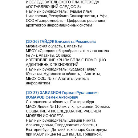
ИССЛЕДОВАТЕЛЬСКОГО ПЛАНЕТОХОДА
«ОСТАВЛЯЮЩИЙ СЛЕД ОС-8»
Научный руководитель: Пуцман Илья
Николаевич, Республика Башкортостан, г. Уфа,
ООО «Газпромнефть – Цифровые решения»,
архитектор информационных систем
(1D-26) ГАЙДУК Елизавета Романовна
Мурманская область, г. Апатиты
МБОУ «Средняя общеобразовательная школа
№ 7» г. Апатиты, 10 класс
ИЗГОТОВЛЕНИЕ КРЫЛА БПЛА С ПОМОЩЬЮ
АДДИТИВНЫХ ТЕХНОЛОГИЙ
Научный руководитель: Курдаков Павел
Юрьевич, Мурманская область, г. Апатиты,
МБОУ СОШ № 7 г. Апатиты, учитель
информатики
(1D-27) ЗАВИЗИОН Герман Русланович
КОМАРОВ Семён Антонович
Свердловская область, г. Екатеринбург
МАОУ Лицей № 110 им. Л.К. Гришиной, 10 класс
СОЗДАНИЕ И ИССЛЕДОВАНИЕ РАБОЧЕЙ
МОДЕЛИ ИОНОЛЁТА
Научный руководитель: Швецов Никита
Александрович, Свердловская область, г.
Екатеринбург, Детский технопарк Кванториум
при МАОУ Лицее № 110 им. Л.К. Гришиной,