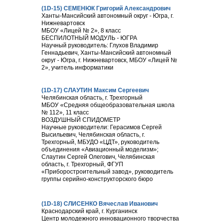
(1D-15) СЕМЕНЮК Григорий Александрович
Ханты-Мансийский автономный округ - Югра, г.
Нижневартовск
МБОУ «Лицей № 2», 8 класс
БЕСПИЛОТНЫЙ МОДУЛЬ - ЮГРА
Научный руководитель: Глухов Владимир
Геннадьевич, Ханты-Мансийский автономный
округ - Югра, г. Нижневартовск, МБОУ «Лицей №
2», учитель информатики
(1D-17) СЛАУТИН Максим Сергеевич
Челябинская область, г. Трехгорный
МБОУ «Средняя общеобразовательная школа
№ 112», 11 класс
ВОЗДУШНЫЙ СПИДОМЕТР
Научные руководители: Герасимов Сергей
Высильевич, Челябинская область, г.
Трехгорный, МБУДО «ЦДТ», руководитель
объединения «Авиационный моделизм»;
Слаутин Сергей Олегович, Челябинская
область, г. Трехгорный, ФГУП
«Приборостроительный завод», руководитель
группы серийно-конструкторского бюро
(1D-18) СЛИСЕНКО Вячеслав Иванович
Краснодарский край, г. Курганинск
Центр молодежного инновационного творчества