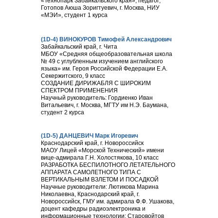
«Технопарк Забайкальского края», педагог;
Готопов Аюша Зоригтуевич, г. Москва, НИУ
«МЭИ», студент 1 курса
(1D-4) ВИНОКУРОВ Тимофей Александрович
Забайкальский край, г. Чита
МБОУ «Средняя общеобразовательная школа
№ 49 с углубленным изучением английского
языка» им. Героя Российской Федерации Е.А.
Секержитского, 9 класс
СОЗДАНИЕ ДИРИЖАБЛЯ С ШИРОКИМ
СПЕКТРОМ ПРИМЕНЕНИЯ
Научный руководитель: Гордиенко Иван
Витальевич, г. Москва, МГТУ им Н.Э. Баумана,
студент 2 курса
(1D-5) ДАНЦЕВИЧ Марк Игоревич
Краснодарский край, г. Новороссийск
МАОУ Лицей «Морской Технический» имени
вице-адмирала Г.Н. Холостякова, 10 класс
РАЗРАБОТКА БЕСПИЛОТНОГО ЛЕТАТЕЛЬНОГО
АППАРАТА САМОЛЕТНОГО ТИПА С
ВЕРТИКАЛЬНЫМ ВЗЛЕТОМ И ПОСАДКОЙ
Научные руководители: Лютикова Марина
Николаевна, Краснодарский край, г.
Новороссийск, ГМУ им. адмирала Ф.Ф. Ушакова,
доцент кафедры радиоэлектроника и
информационные технологии; Старовойтов