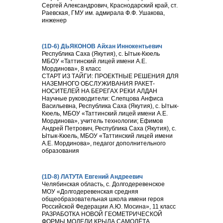
Сергей Александрович, Краснодарский край, ст.
Раевская, ГМУ им. адмирала Ф.Ф. Ушакова,
инженер
(1D-6) ДЬЯКОНОВ Айхан Иннокентьевич
Республика Саха (Якутия), с. Ытык-Кюель
МБОУ «Таттинский лицей имени А.Е.
Мординова», 8 класс
СТАРТ ИЗ ТАЙГИ: ПРОЕКТНЫЕ РЕШЕНИЯ ДЛЯ
НАЗЕМНОГО ОБСЛУЖИВАНИЯ РАКЕТ-
НОСИТЕЛЕЙ НА БЕРЕГАХ РЕКИ АЛДАН
Научные руководители: Слепцова Анфиса
Васильевна, Республика Саха (Якутия), с. Ытык-
Кюель, МБОУ «Таттинский лицей имени А.Е.
Мординова», учитель технологии; Ефимов
Андрей Петрович, Республика Саха (Якутия), с.
Ытык-Кюель, МБОУ «Таттинский лицей имени
А.Е. Мординова», педагог дополнительного
образования
(1D-8) ЛАТУТА Евгений Андреевич
Челябинская область, с. Долгодеревенское
МОУ «Долгодеревенская средняя
общеобразовательная школа имени героя
Российской Федерации А.Ю. Мосина», 11 класс
РАЗРАБОТКА НОВОЙ ГЕОМЕТРИЧЕСКОЙ
ФОРМЫ МОДЕЛИ КРЫЛА САМОЛЁТА