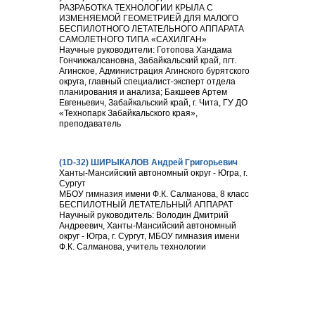
РАЗРАБОТКА ТЕХНОЛОГИИ КРЫЛА С
ИЗМЕНЯЕМОЙ ГЕОМЕТРИЕЙ ДЛЯ МАЛОГО
БЕСПИЛОТНОГО ЛЕТАТЕЛЬНОГО АППАРАТА
САМОЛЕТНОГО ТИПА «САХИЛГАН»
Научные руководители: Готопова Хандама
Гончикжалсановна, Забайкальский край, пгт.
Агинское, Администрация Агинского бурятского
округа, главный специалист-эксперт отдела
планирования и анализа; Бакшеев Артем
Евгеньевич, Забайкальский край, г. Чита, ГУ ДО
«Технопарк Забайкальского края»,
преподаватель
(1D-32) ШИРЫКАЛОВ Андрей Григорьевич
Ханты-Мансийский автономный округ - Югра, г.
Сургут
МБОУ гимназия имени Ф.К. Салманова, 8 класс
БЕСПИЛОТНЫЙ ЛЕТАТЕЛЬНЫЙ АППАРАТ
Научный руководитель: Володин Дмитрий
Андреевич, Ханты-Мансийский автономный
округ - Югра, г. Сургут, МБОУ гимназия имени
Ф.К. Салманова, учитель технологии