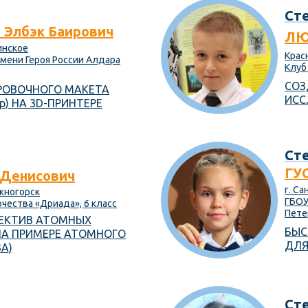
Сте
лбэк Баирович
ЛЮ
инское
Крас
мени Героя России Алдара
Клуб
СОЗ
РОВОЧНОГО МАКЕТА
ИСС
р) НА 3D-ПРИНТЕРЕ
Сте
ГУ
Денисович
г. С
ежногорск
ГБОУ
ества «Дриада», 6 класс
Пете
ЕКТИВ АТОМНЫХ
БЫС
А ПРИМЕРЕ АТОМНОГО
ДЛЯ
А)
Сте