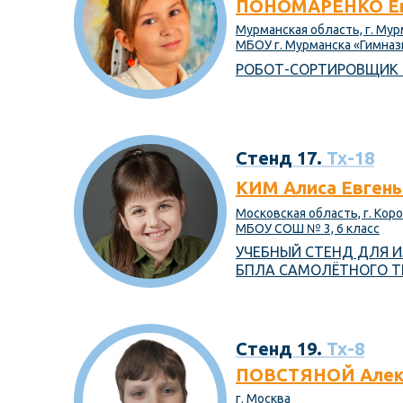
ПОНОМАРЕНКО Ев
Мурманская область, г. Му
МБОУ г. Мурманска «Гимнази
РОБОТ-СОРТИРОВЩИК 
Стенд 17.
Тх-18
КИМ Алиса Евгень
Московская область, г. Кор
МБОУ СОШ № 3, 6 класс
УЧЕБНЫЙ СТЕНД ДЛЯ 
БПЛА САМОЛЁТНОГО Т
Стенд 19.
Тх-8
ПОВСТЯНОЙ Алекс
г. Москва