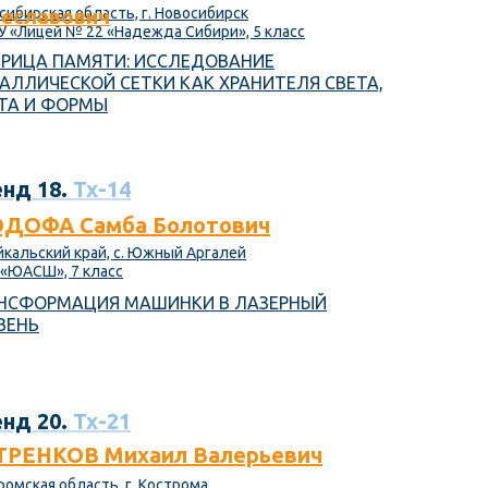
сибирская область, г. Новосибирск
еславович
 «Лицей № 22 «Надежда Сибири», 5 класс
РИЦА ПАМЯТИ: ИССЛЕДОВАНИЕ
АЛЛИЧЕСКОЙ СЕТКИ КАК ХРАНИТЕЛЯ СВЕТА,
ТА И ФОРМЫ
нд 18.
Тх-14
ДОФА Самба Болотович
йкальский край, с. Южный Аргалей
«ЮАСШ», 7 класс
НСФОРМАЦИЯ МАШИНКИ В ЛАЗЕРНЫЙ
ВЕНЬ
нд 20.
Тх-21
ТРЕНКОВ Михаил Валерьевич
ромская область, г. Кострома