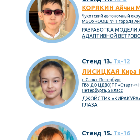
КОРЯКИН Айчин М
Чукотский автономный округ
МБОУ «ООШ № 1 города Ана
РАЗРАБОТКА МОДЕЛИ
АДАПТИВНОЙ ВЕТРОВ
Стенд 13.
Тх-12
ЛИСИЦКАЯ Кира 
г. Санкт-Петербург
ГБУ ДО ЦД(Ю)ТТ «Старт+» Н
Петербурга, 5 класс
ДЖОЙСТИК «КИРАКУРА
ГЛАЗА
Стенд 15.
Тх-16