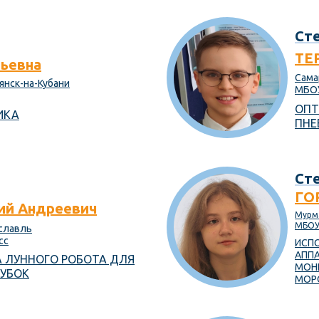
Сте
ТЕ
ьевна
Сама
вянск-на-Кубани
МБОУ
ОПТ
ИКА
ПНЕ
Сте
ГО
й Андреевич
Мурма
МБОУ 
ославль
сс
ИСП
АПП
 ЛУННОГО РОБОТА ДЛЯ
МОН
РУБОК
МОР