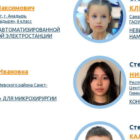
аксимович
КЛ
, г. Анадырь
Сама
дыря», 6 класс
ГАОУ
 АВТОМАТИЗИРОВАННОЙ
НЕВ
ОЙ ЭЛЕКТРОСТАНЦИИ
НАМ
Сте
Ивановна
НИ
Респу
евского района Санкт-
Цент
Гимна
» ДЛЯ МИКРОХИРУРГИИ
КОН
Сте
КА