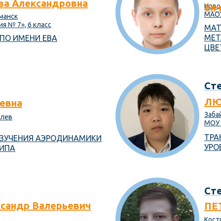
а Александровна
Ново
Вяч
МАОУ
рманск
я № 7», 6 класс
МАТ
МЕТ
ПО ИМЕНИ ЕВА
ЦВЕ
Сте
ЛЮ
евна
Заба
олев
МОУ 
ТРА
ИЗУЧЕНИЯ АЭРОДИНАМИКИ
УРО
ИПА
Сте
андр Валерьевич
ПЕ
Кост