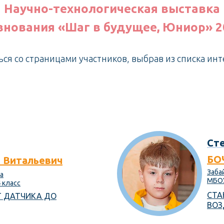
Научно-технологическая выставка
внования «Шаг в будущее, Юниор» 20
ся со страницами участников, выбрав из списка ин
Сте
БО
 Витальевич
Забай
ра
МБОУ
 класс
СТА
Т ДАТЧИКА ДО
ВОЗ