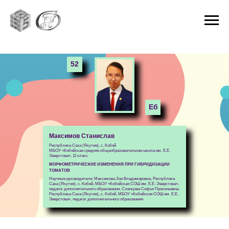
52
Еб
Максимов Станислав
Республика Саха (Якутия), с. Кобяй
МБОУ «Кобяйская средняя общеобразовательная школа им. Е.Е.
Эверстова», 11 класс
МОРФОМЕТРИЧЕСКИЕ ИЗМЕНЕНИЯ ПРИ ГИБРИДИЗАЦИИ
ТОМАТОВ
Научные руководители: Максимова Зоя Владимировна, Республика
Саха (Якутия), с. Кобяй, МБОУ «Кобяйская СОШ им. Е.Е. Эверстова»,
педагог дополнительного образования, Слепцова Софья Прокопьевна,
Республика Саха (Якутия), с. Кобяй, МБОУ «Кобяйская СОШ им. Е.Е.
Эверстова», педагог дополнительного образования
52
Еб
Станислав Максимов