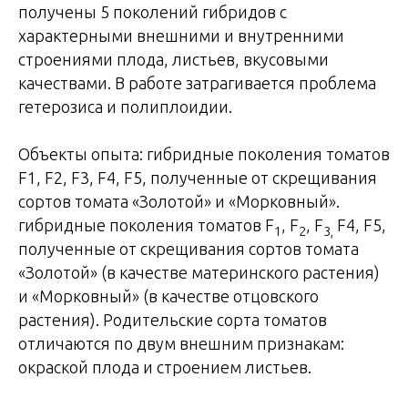
получены 5 поколений гибридов с
характерными внешними и внутренними
строениями плода, листьев, вкусовыми
качествами. В работе затрагивается проблема
гетерозиса и полиплоидии.
Объекты опыта: гибридные поколения томатов
F1, F2, F3, F4, F5, полученные от скрещивания
сортов томата «Золотой» и «Морковный».
гибридные поколения томатов F
, F
, F
F4, F5,
1
2
3,
полученные от скрещивания сортов томата
«Золотой» (в качестве материнского растения)
и «Морковный» (в качестве отцовского
растения). Родительские сорта томатов
отличаются по двум внешним признакам:
окраской плода и строением листьев.