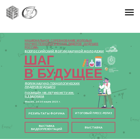
НАЦИОНАЛЬНОЕ СОРЕВНОВАНИЕ МОЛОДЫХ
НАУЧНО-ТЕХНОЛОГИЧЕСКИХ ЛИДЕРОВ «БУДУЩЕЕ
РОССИИ»
ВСЕРОССИЙСКИЙ ФОРУМ НАУЧНОЙ МОЛОДЕЖИ
ШАГ
В БУДУЩЕЕ
ФОРУМ НАУЧНО-ТЕХНОЛОГИЧЕСКИХ
ЛИДЕРОВ БУДУЩЕГО
ПОСВЯЩЁН 195-ЛЕТИЮ МГТУ ИМ.
Н.Э.БАУМАНА
Москва, 24-28 марта 2025 г.
РЕЗУЛЬТАТЫ ФОРУМА
ИТОГОВЫЙ ПРЕСС-РЕЛИЗ
ВЫСТАВКА
ВЫСТАВКА
ВИДЕОПРЕЗЕНТАЦИЙ