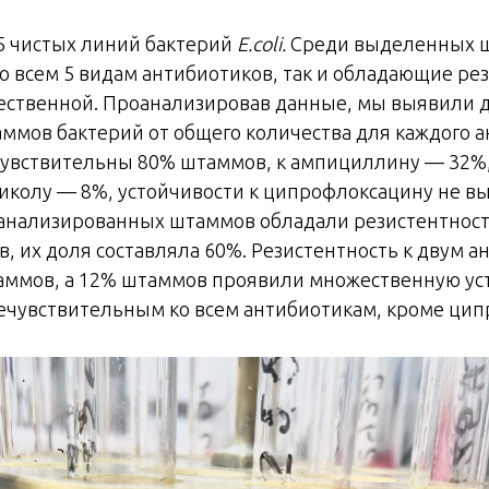
5 чистых линий бактерий
E.coli.
Среди выделенных ш
о всем 5 видам антибиотиков, так и обладающие рез
ественной. Проанализировав данные, мы выявили 
ммов бактерий от общего количества для каждого а
увствительны 80% штаммов, к ампициллину — 32%,
иколу — 8%, устойчивости к ципрофлоксацину не в
анализированных штаммов обладали резистентност
в, их доля составляла 60%. Резистентность к двум 
аммов, а 12% штаммов проявили множественную ус
ечувствительным ко всем антибиотикам, кроме цип