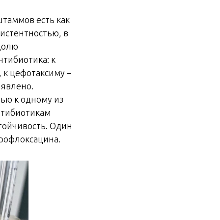
таммов есть как
истентностью, в
долю
нтибиотика: к
 к цефотаксиму –
ыявлено.
ью к одному из
антибиотикам
тойчивость. Один
рофлоксацина.