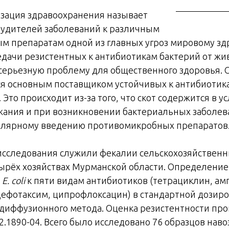
зация здравоохранения называет
будителей заболеваний к различным
 препаратам одной из главных угроз мировому зд
дачи резистентных к антибиотикам бактерий от жив
 серьезную проблему для общественного здоровья. 
ся основным поставщиком устойчивых к антибиоти
Это происходит из-за того, что скот содержится в у
жания и при возникновении бактериальных заболев
гулярному введению противомикробных препаратов
сследования служили фекалии сельскохозяйствен
ырёх хозяйствах Мурманской области. Определение
и
E. coli
к пяти видам антибиотиков (тетрациклин, а
ефотаксим, ципрофлоксацин) в стандартной дозир
диффузионного метода. Оценка резистентности про
.1890-04. Всего было исследовано 76 образцов навоз