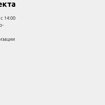
екта
с 14:00
о-
низации