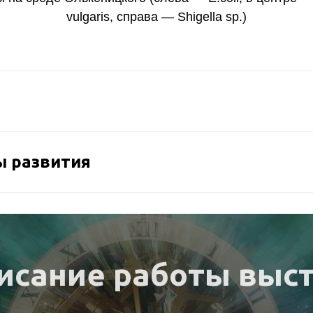
vulgaris, справа — Shigella sp.)
ы развития
исание работы выс