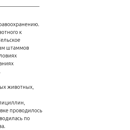
равоохранению.
отного к
Сельское
кам штаммов
словиях
аниях
.
ных животных,
мпициллин,
овке проводилось
водилась по
а.