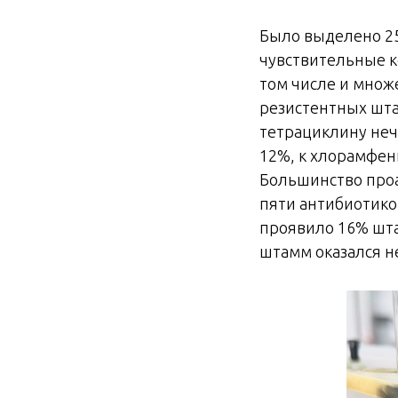
Было выделено 2
чувствительные к
том числе и множ
резистентных шта
тетрациклину неч
12%, к хлорамфен
Большинство про
пяти антибиотико
проявило 16% шт
штамм оказался н