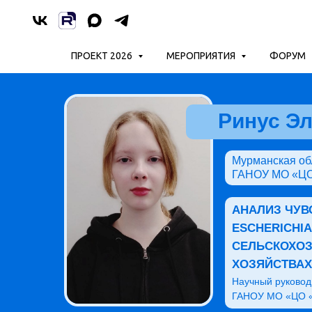
ПРОЕКТ 2026
МЕРОПРИЯТИЯ
ФОРУМ
Ринус Э
Мурманская обл
ГАНОУ МО «ЦО 
АНАЛИЗ ЧУВ
ESCHERICHI
СЕЛЬСКОХО
ХОЗЯЙСТВАХ
Научный руковод
ГАНОУ МО «ЦО «Л