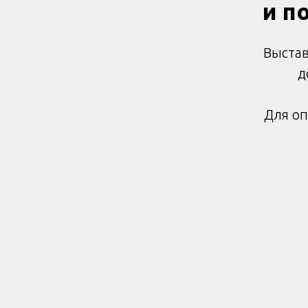
и п
Выстав
д
Для оп