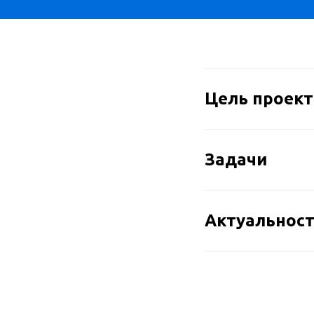
Ринус Элин
Стенд 46, Еб
Цель проект
Задачи
Актуальнос