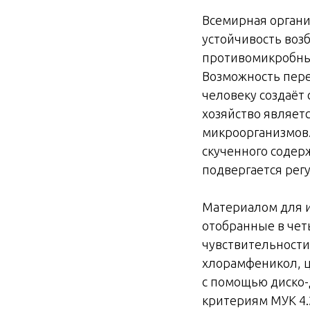
Всемирная органи
устойчивость воз
противомикробным
Возможность пере
человеку создаёт
хозяйство являет
микроорганизмов. 
скученного содер
подвергается ре
Материалом для и
отобранные в чет
чувствительност
хлорамфеникол, ц
с помощью диско-
критериям МУК 4.2