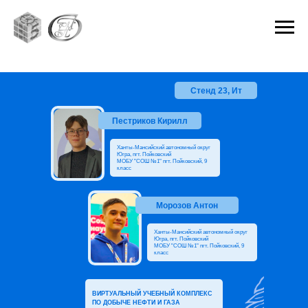
Стенд 23, Ит
Пестриков Кирилл
Ханты-Мансийский автономный округ
Югра, пгт. Пойковский
МОБУ "СОШ №1" пгт. Пойковский, 9
класс
Морозов Антон
Ханты-Мансийский автономный округ
Югра, пгт. Пойковский
МОБУ "СОШ №1" пгт. Пойковский, 9
класс
ВИРТУАЛЬНЫЙ УЧЕБНЫЙ КОМПЛЕКС
ПО ДОБЫЧЕ НЕФТИ И ГАЗА