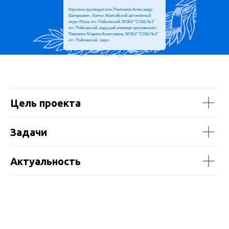
Научные руководители: Рахманов Александр
Валерьевич, Ханты-Мансийский автономный
округ Югра, пгт. Пойковский, МОБУ "СОШ №1"
пгт. Пойковский, ведущий инженер-программист,
Пивненко Марина Алексеевна, МОБУ "СОШ №1"
пгт. Пойковский, завуч
Кирилл Пестриков,
Стенд 23, Ит
Антон Морозов
Цель проекта
Задачи
Актуальность