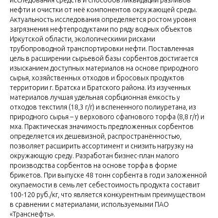
исследования средств и способов ликвидации разливов
нефти и очистки от неё компонентов окружающей среды.
Актуальность исследования определяется ростом уровня
загрязнения нефтепродуктами по ряду водных объектов
Иркутской области, экологическими рисками
трубопроводной транспортировки нефти. Поставленная
цель в расширении сырьевой базы сорбентов достигается
изысканием доступных материалов на основе природного
сырья, хозяйственных отходов и бросовых продуктов
территории г. Братска и Братского района. Из изученных
материалов лучшая удельная сорбционная ёмкость у
отходов текстиля (18,3 г/г) и вспененного полиуретана, из
природного сырья – у верхового сфагнового торфа (8,8 г/г) и
мха. Практическая значимость предложенных сорбентов
определяется их дешевизной, распространённостью,
позволяет расширить ассортимент и снизить нагрузку на
окружающую среду. Разработан бизнес-план малого
производства сорбентов на основе торфа в форме
брикетов. При выпуске 48 тонн сорбента в год и заложенной
окупаемости в семь лет себестоимость продукта составит
100-120 руб./кг, что является конкурентным преимуществом
в сравнении с материалами, используемыми ПАО
«Транснефть».