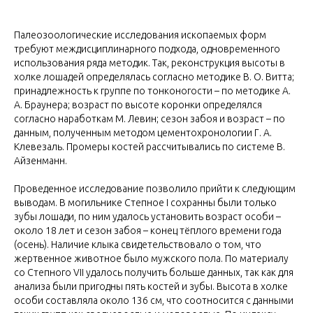
Палеозоологические исследования ископаемых форм
требуют междисциплинарного подхода, одновременного
использования ряда методик. Так, реконструкция высоты в
холке лошадей определялась согласно методике В. О. Витта;
принадлежность к группе по тонконогости – по методике А.
А. Браунера; возраст по высоте коронки определялся
согласно наработкам М. Левин; сезон забоя и возраст – по
данным, полученным методом цементохронологии Г. А.
Клевезаль. Промеры костей рассчитывались по системе В.
Айзенманн.
Проведенное исследование позволило прийти к следующим
выводам. В могильнике Степное I сохранны были только
зубы лошади, по ним удалось установить возраст особи –
около 18 лет и сезон забоя – конец тёплого времени года
(осень). Наличие клыка свидетельствовало о том, что
жертвенное животное было мужского пола. По материалу
со Степного VII удалось получить больше данных, так как для
анализа были пригодны пять костей и зубы. Высота в холке
особи составляла около 136 см, что соотносится с данными