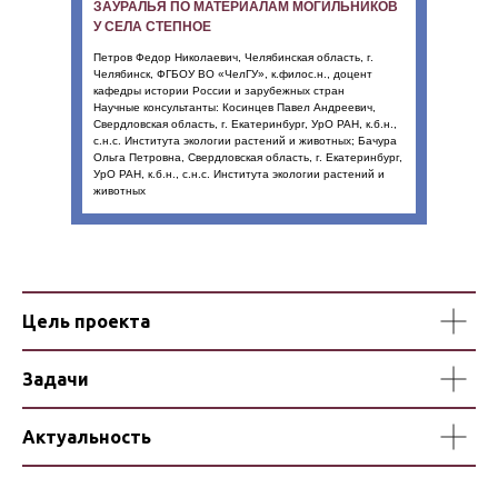
ЗАУРАЛЬЯ ПО МАТЕРИАЛАМ МОГИЛЬНИКОВ
У СЕЛА СТЕПНОЕ
Петров Федор Николаевич, Челябинская область, г.
Челябинск, ФГБОУ ВО «ЧелГУ», к.филос.н., доцент
кафедры истории России и зарубежных стран
Научные консультанты: Косинцев Павел Андреевич,
Свердловская область, г. Екатеринбург, УрО РАН, к.б.н.,
с.н.с. Института экологии растений и животных; Бачура
Ольга Петровна, Свердловская область, г. Екатеринбург,
УрО РАН, к.б.н., с.н.с. Института экологии растений и
животных
Цель проекта
Задачи
Актуальность