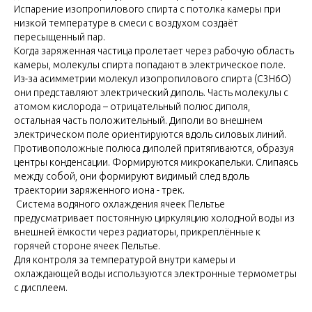
Испарение изопропилового спирта с потолка камеры при
низкой температуре в смеси с воздухом создаёт
пересыщенный пар.
Когда заряженная частица пролетает через рабочую область
камеры, молекулы спирта попадают в электрическое поле.
Из-за асимметрии молекул изопропилового спирта (C3H6O)
они представляют электрический диполь. Часть молекулы с
атомом кислорода – отрицательный полюс диполя,
остальная часть положительный. Диполи во внешнем
электрическом поле ориентируются вдоль силовых линий.
Противоположные полюса диполей притягиваются, образуя
центры конденсации. Формируются микрокапельки. Слипаясь
между собой, они формируют видимый след вдоль
траектории заряженного иона - трек.
Система водяного охлаждения ячеек Пельтье
предусматривает постоянную циркуляцию холодной воды из
внешней ёмкости через радиаторы, прикреплённые к
горячей стороне ячеек Пельтье.
Для контроля за температурой внутри камеры и
охлаждающей воды используются электронные термометры
с дисплеем.