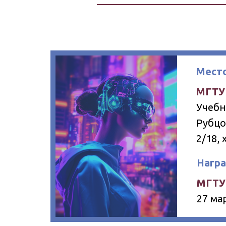
Место
МГТУ 
Учебн
Рубцо
2/18, 
Нагр
МГТУ 
27 мар