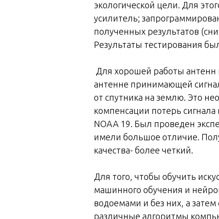
экологической цели. Для это
усилитель; запрограммирова
полученных результатов (сни
Результаты тестирования бы
Для хорошей работы антенн в
антенне принимающей сигналы
от спутника на землю. Это н
компенсации потерь сигнала 
NOAA 19. Был проведен экспе
имели большое отличие. Пол
качества- более четкий.
Для того, чтобы обучить иск
машинного обучения и нейрон
водоемами и без них, а зате
различные алгоритмы компью