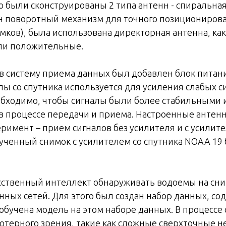
го были сконструированы 2 типа антенн - спиральна
н поворотный механизм для точного позиционирова
мков), была использована директорная антенна, как
ли положительные.
 систему приема данных был добавлен блок питания
 со спутника используется для усиления слабых с
еобходимо, чтобы сигналы были более стабильными и
в процессе передачи и приема. Настроенные антенн
римент – прием сигналов без усилителя и с усили
ученный снимок с усилителем со спутника NOAA 19
усственный интеллект обнаруживать водоемы на сн
ных сетей. Для этого был создан набор данных, с
м обучена модель на этом наборе данных. В процесс
терного зрения, такие как сложные сверхточные н