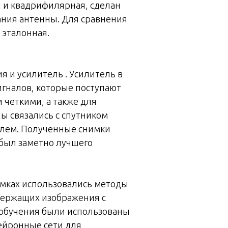
я и квадрифилярная, сделан
ния антенны. Для сравнения
 эталонная.
 и усилитель . Усилитель в
игналов, которые поступают
 четкими, а также для
ы связались с спутником
телем. Полученные снимки
 был заметно лучшего
имках использовались методы
одержащих изображения с
е обучения были использованы
ейронные сети для