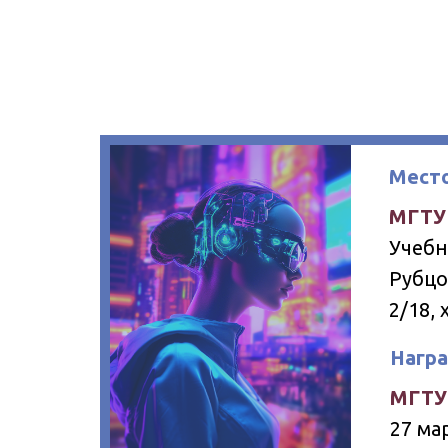
Место
МГТУ 
Учебн
Рубцо
2/18, 
Нагр
МГТУ 
27 мар