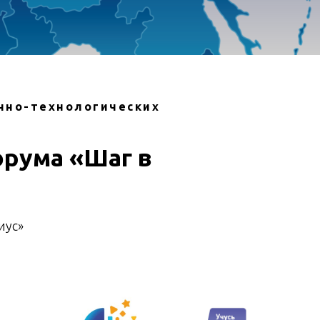
чно-технологических
орума «Шаг в
иус»