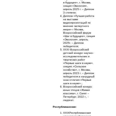
в будущее», г. Москва,
секция «Экология»,
апрель 2025 г. – Диплом
3 степени;
Диплом «Лучшая работа
на выставке
видеопрезентаций по
мнению экспертного
жюри» г Москва,
Всероссийский форум
«Шаг в будущее», секция
«Экология», апрель
2025г. – Диплом
победителя;
XXXI Всероссийский
детский конкурс научно-
исследовательских и
творческих работ
«Первые шаги в науке»,
секция: «Сельское
хозяйство», г. Москва,
апрель 2023 г. – Диплом
победителя и нагрудный
знак отличия «Первые
шаги в науке».;
Всероссийский конкурс
юных чтецов «Живая
классика», г. Санкт –
Петербург, 2022 г., -
лауреат.
Республиканские:
XXIХРеспубликанская