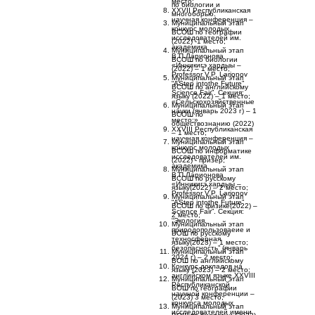
место;
по биологии и
XXVII Республиканская
многоборью.
научная конференция –
Муниципальный этап
конкурс молодых
ВСОШ по географии
исследователей им.
(2022) -1 место;
академика
Муниципальный этап
В.П.Ларионова
ВСОШ по биологии
«Инникигэ хардыы –
(2022) – 1 место;
Professor V.P. Larionov
Муниципальный этап
“AStep intothe Future”
ВСОШ по английскому
Science Fair”. Секция:
языку (2022) – 1 место;
«Сельскохозяйственные
Муниципальный этап
науки (январь 2023 г) – 1
ВСОШ по
место;»
обществознанию (2022)
XXVIII Республиканская
– 1 место;
научная конференция –
Муниципальный этап
конкурс молодых
ВСОШ по информатике
исследователей им.
(2022) - призер;
академика
Муниципальный этап
В.П.Ларионова
ВСОШ по русскому
«Инникигэ хардыы –
языку(2022) – 2 место;
Professor V.P. Larionov
Муниципальный этап
“AStep intothe Future”
ВСОШ по физике(2022) –
Science Fair”. Секция:
2 место;
“Экология,
Муниципальный этап
природопользоваеие и
ВОШ по русскому
техносферная
языку(2023) – 1 место;
безопасность” (январь
Муниципальный этап
2024 г) – 2 место;
ВОШ по английскому
Конкурс докладов на
языку (2023) – 2 место;
английском языке XXVIII
Муниципальный этап
Республиканской
ВОШ по географии
научной конференции –
(2023) 3 место;
конкурса молодых
Муниципальный этап
исследователей имени