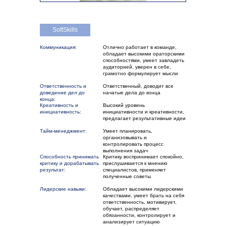
SoftSkills
Коммуникация:
Отлично работает в команде,
обладает высокими ораторскими
способностями, умеет завладеть
аудиторией, уверен в себе,
грамотно формулирует мысли
Ответственность и
Ответственный, доводит все
доведение дел до
начатые дела до конца
конца:
Креативность и
Высокий уровень
инициативность:
инициативности и креативности,
предлагает результативные идеи
Тайм-менеджмент:
Умеет планировать,
организовывать и
контролировать процесс
выполнения задач
Способность принимать
Критику воспринимает спокойно,
критику и дорабатывать
прислушивается к мнению
результат:
специалистов, применяет
полученные советы
Лидерские навыки:
Обладает высокими лидерскими
качествами, умеет брать на себя
ответственность, мотивирует,
обучает, распределяет
обязанности, контролирует и
анализирует ситуацию