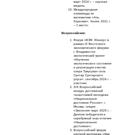
март 2024 г. – научная
медаль;
Международная
олимпиада по
математике «Аль
Хорезми», Чехия, 2021 г.
– 1 место;
Всероссийские:
Форум «ВЭФ. Юниор» в
рамках IX Восточного
экономического форума
г. Владивосток:
экологический проект
«Изучение
экологического состояния
и реализация очистки
озера Тумусукан села
Сунтар Сунтарского
улуса», сентябрь 2024 г. -
участник;
ХIХ Всероссийский
конкурс достижений
талантливой молодежи
«Национальное
достояние России»; г.
Москва, секция
«Экология» март 2025 г. -
Диплом победителя и
серебряный знак отличия
«Национальное
достояние»;
Всероссийский форум
научной молодежи «Шаг