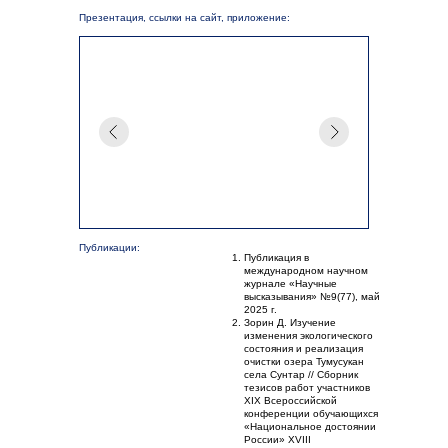
Презентация, ссылки на сайт, приложение:
Публикации:
Публикация в
международном научном
журнале «Научные
высказывания» №9(77), май
2025 г.
Зорин Д. Изучение
изменения экологического
состояния и реализация
очистки озера Тумусукан
села Сунтар // Сборник
тезисов работ участников
XIX Всероссийской
конференции обучающихся
«Национальное достоянии
России» XVIII