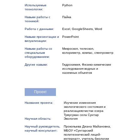
Используемые
Python
технологии:
Навыки работы с
Пайка
техникой:
Работа с данными:
Excel, GoogleSheets, Word
Навыки презентации и
PowerPoint
визуализации:
Навыки работы со
Микроскоп, телескоп,
специальным
колориметр, компас, спектрометр
оборудованием:
Другие навыки:
Гидрохимия, Физико-химические
исследования водных и
наземных объектов
Проект
Название проекта:
Изучение изменения
экологического состояния и
реализацияочистки озера
Тумусукан села Сунтар
Научная область:
Экология
Научный руководитель,
Прокопьева Диана Майановна,
научный консультант:
МБОУ «Сунтарский
политехнический лицей-
интернат», учитель биологии