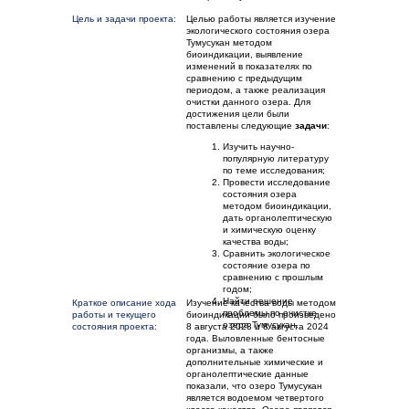
Цель и задачи проекта:
Целью работы является изучение
экологического состояния озера
Тумусукан методом
биоиндикации, выявление
изменений в показателях по
сравнению с предыдущим
периодом, а также реализация
очистки данного озера. Для
достижения цели были
поставлены следующие
задачи
:
Изучить научно-
популярную литературу
по теме исследования;
Провести исследование
состояния озера
методом биоиндикации,
дать органолептическую
и химическую оценку
качества воды;
Сравнить экологическое
состояние озера по
сравнению с прошлым
годом;
Найти решение
Краткое описание хода
Изучение качества воды методом
проблемы по очистке
работы и текущего
биоиндикации было произведено
озера Тумусукан.
состояния проекта:
8 августа 2023 и 8 августа 2024
года. Выловленные бентосные
организмы, а также
дополнительные химические и
органолептические данные
показали, что озеро Тумусукан
является водоемом четвертого