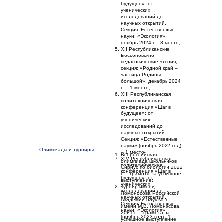
будущее»: от
ученических
исследований до
научных открытий.
Секция: Естественные
науки. «Экология»,
ноябрь 2024 г. - 3 место;
XII Республиканские
Бессоновские
педагогические чтения,
секция: «Родной край –
частица Родины
большой», декабрь 2024
г. – 1 место;
XIII Республиканская
политехническая
конференция «Шаг в
будущее»: от
ученических
исследований до
научных открытий.
Секция: «Естественные
науки» (ноябрь 2022 год)
Олимпиады и турниры:
– 1 место;
Всероссийская
XIV Республиканская
олимпиада школьников
политехническая
Сириус по биологии 2022
конференция «Шаг в
г. – грамота за успешное
будущее»: от
выступление;
ученических
Турнир имени
исследований до
Ломоносова Российской
научных открытий.
Академии наук МГУ
Секция: Естественные
имени М.В. Ломоносова,
науки. «Экология»
2021 г. – грамота за
(ноябрь 2023 год) - 1
успешное выступление