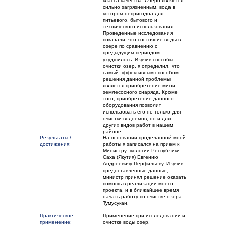
класса качества. Озеро является
сильно загрязненным, вода в
котором непригодна для
питьевого, бытового и
технического использования.
Проведенные исследования
показали, что состояние воды в
озере по сравнению с
предыдущим периодом
ухудшилось. Изучив способы
очистки озер, я определил, что
самый эффективным способом
решения данной проблемы
является приобретение мини
землесосного снаряда. Кроме
того, приобретение данного
оборудования позволит
использовать его не только для
очистки водоемов, но и для
других видов работ в нашем
районе.
Результаты /
На основании проделанной мной
достижения:
работы я записался на прием к
Министру экологии Республики
Саха (Якутия) Евгению
Андреевичу Перфильеву. Изучив
предоставленные данные,
министр принял решение оказать
помощь в реализации моего
проекта, и в ближайшее время
начать работу по очистке озера
Тумусукан.
Практическое
Применение при исследовании и
применение:
очистке воды озер.