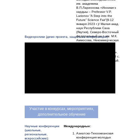
им. академика
В.П.Ларионова «Инникигэ
хардыы – Professor V.P.
Larionov “A Step into the
Future” Science Fair”(9-12
января 2023 г.)/ Малая акад.
наук Республики Саха
(Якутия), Северо-Восточный
федеральный ун-т им. М.К.
Видеоролики (демо проекта, защита на конференции):
Аммосова, Некоммерческая
орг. «Целевой фонд
будущих поколдений
Республики Саха (Якутия)».
– Казань: Бук, 2024. – 278 с.
– Текст : непосредственный.
Участие в конкурсах, мероприятиях,
дополнительное обучение
Научные конференции
Международные:
(школьные,
Азиатско-Тихоокеанская
региональные,
конференция молодых
всероссийские):