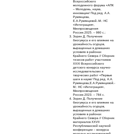
Всероссийского
молодежного форума «АПК
– Молодежь, наука,
инновации/ Под ред. А.А.
Румянцева,
Е.А.Румянцевой.-М.: НС
«Интеграция»,
Минпросвещения
России.2025. – 980 с.;
Зорин Д. Получение
биогумуса и его влияние на
урожайность огурцов,
выращенных в домашних
условиях в районах
Крайнего Севера // Сборник
тезисов работ участников
XXXI Всероссийского
детского конкурса научно-
исследовательских и
творческих работ «Первые
шаги в науке/ Под ред. А.А.
Румянцева,Е.А.Румянцевой.-
М.: НС «Интеграция»,
Минпросвещения
России.2023. – 784 с.
Зорин Д. Получение
биогумуса и его влияние на
урожайность огурцов,
выращенных в домашних
условиях в районах
Крайнего Севера // Сборник
материалов XXVII
Республиканской научной
конференции – конкурса
молодых исследователей