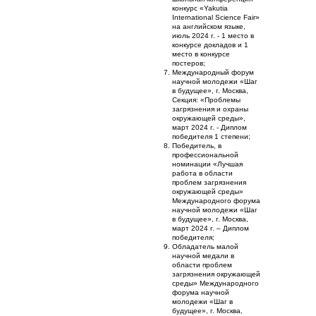
конкурс «Yakutia
International Science Fair»
на английском языке,
июль 2024 г. - 1 место в
конкурсе докладов и 1
место в конкурсе
постеров;
Международный форум
научной молодежи «Шаг
в будущее», г. Москва,
Секция: «Проблемы
загрязнения и охраны
окружающей среды»,
март 2024 г. - Диплом
победителя 1 степени;
Победитель, в
профессиональной
номинации «Лучшая
работа в области
проблем загрязнения
окружающей среды»
Международного форума
научной молодежи «Шаг
в будущее», г. Москва,
март 2024 г. – Диплом
победителя;
Обладатель малой
научной медали в
области проблем
загрязнения окружающей
среды» Международного
форума научной
молодежи «Шаг в
будущее», г. Москва,