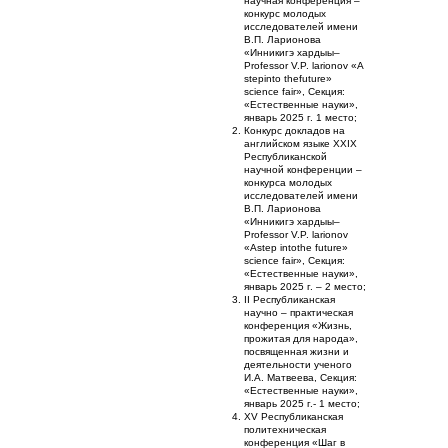
научная конференция –
конкурс молодых
исследователей имени
В.П. Ларионова
«Инникигэ хардыы–
Professor V.P. larionov «A
stepinto thefuture»
science fair», Секция:
«Естественные науки»,
январь 2025 г. 1 место;
Конкурс докладов на
английском языке XXIХ
Республиканской
научной конференции –
конкурса молодых
исследователей имени
В.П. Ларионова
«Инникигэ хардыы–
Professor V.P. larionov
«Astep intothe future»
science fair», Секция:
«Естественные науки»,
январь 2025 г. – 2 место;
II Республиканская
научно – практическая
конференция «Жизнь,
прожитая для народа»,
посвященная жизни и
деятельности ученого
И.А. Матвеева, Секция:
«Естественные науки»,
январь 2025 г.- 1 место;
XV Республиканская
политехническая
конференция «Шаг в