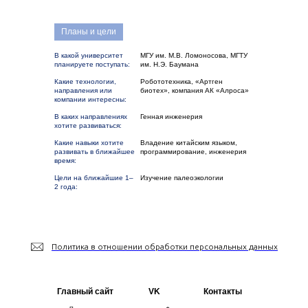
Планы и цели
В какой университет
МГУ им. М.В. Ломоносова, МГТУ
планируете поступать:
им. Н.Э. Баумана
Какие технологии,
Робототехника, «Артген
направления или
биотех», компания АК «Алроса»
компании интересны:
В каких направлениях
Генная инженерия
хотите развиваться:
Какие навыки хотите
Владение китайским языком,
развивать в ближайшее
программирование, инженерия
время:
Цели на ближайшие 1–
Изучение палеоэкологии
2 года:
Политика в отношении обработки персональных данных
Главный сайт
VK
Контакты