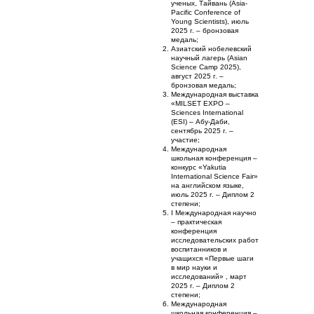
ученых, Тайвань
(Asia-
Pacific Conference of
Young Scientists), июль
2025 г. – бронзовая
медаль;
Азиатский нобелевский
научный лагерь (Asian
Science Camp 2025),
август 2025 г. –
бронзовая медаль;
Международная выставка
«MILSET EXPO –
Sciences International
(ESI) – Абу-Даби,
сентябрь 2025 г. –
участие;
Международная
школьная конференция –
конкурс «Yakutia
International Science Fair»
на английском языке,
июль 2025 г. – Диплом 2
степени;
I Международная научно
– практическая
конференция
исследовательских работ
воспитанников и
учащихся «Первые шаги
в мир науки и
исследований» , март
2025 г. – Диплом 2
степени;
Международная
школьная конференция –