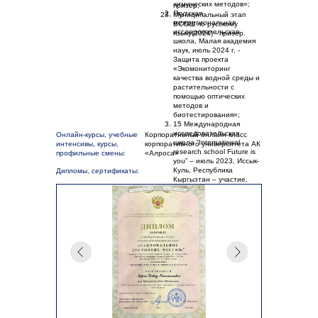
химических методов»;
призер;
Якутская
Муниципальный этап
межрегиональная
ВСОШ по русскому
исследовательская
языку(2024) - призер.
школа, Малая академия
наук, июль 2024 г. -
Защита проекта
«Экомониторинг
качества водной среды и
растительности с
помощью оптических
методов и
биотестирования»;
15 Международная
исследовательская
Онлайн-курсы, учебные
Корпоративный онлайн класс
школа “International
интенсивы, курсы,
корпоративного университета АК
research school Future is
профильные смены:
«Алроса»
you” – июль 2023, Иссык-
Куль, Республика
Дипломы, сертификаты:
Кыргызтан – участие.