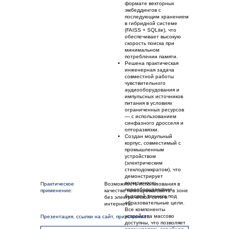
формате векторных
эмбеддингов с
последующим хранением
в гибридной системе
(FAISS + SQLite), что
обеспечивает высокую
скорость поиска при
минимальном
потреблении памяти.
Решена практическая
инженерная задача
совместной работы
чувствительного
аудиооборудования и
импульсных источников
питания в условиях
ограниченных ресурсов
— с использованием
синфазного дросселя и
опторазвязки.
Создан модульный
корпус, совместимый с
промышленным
устройством
(электрическим
стеклодомкратом), что
демонстрирует
возможность
Практическое
Возможность использования в
переоборудования
применение:
качестве помощника/сайта в зоне
бытовой техники под
без электрической сети и
образовательные цели.
интернета
Все компоненты
устройства массово
Презентация, ссылки на сайт, приложение::
доступны, что позволяет