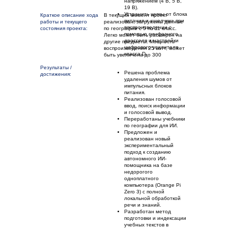
напряжением (4 В, 5 В,
19 В).
Устранить шумы от блока
Краткое описание хода
В текущий момент проект
питания и «щелчки» при
работы и текущего
реализован, загружены данные
воспроизведении с
состояния проекта:
по географии с 5 по 11 класс.
помощью синфазного
Легко может быть расширен на
дросселя и настройки
другие предметы. Мощность
цифрового усилителя
воспроизведения 25 ватт, может
класса D.
быть увеличена до 300
Результаты /
Решена проблема
достижения:
удаления шумов от
импульсных блоков
питания.
Реализован голосовой
ввод, поиск информации
и голосовой вывод.
Переработаны учебники
по географии для ИИ.
Предложен и
реализован новый
экспериментальный
подход к созданию
автономного ИИ-
помощника на базе
недорогого
одноплатного
компьютера (Orange Pi
Zero 3) с полной
локальной обработкой
речи и знаний.
Разработан метод
подготовки и индексации
учебных текстов в