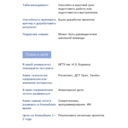
Тайм-менеджмент:
Способен в короткий срок
подготовить работу или
подготовится к выступлению
Способность принимать
Были доработки проектов
критику и дорабатывать
результат:
Лидерские навыки:
Может быть руководителем
школьной команды
Планы и цели
В какой университет
МГТУ им. Н.Э. Баумана
планируете поступать:
Какие технологии,
Роскосмос, ДСТ Урал, Yandex
направления или
компании интересны:
В каких направлениях
Инженерное дело
хотите развиваться:
Какие навыки хотите
Схемотехника,
развивать в ближайшее
программирование, ИИ
время:
Цели на ближайшие 1–
Реализовать несколько проектов
2 года: