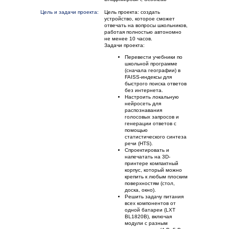
Цель и задачи проекта:
Цель проекта: создать
устройство, которое сможет
отвечать на вопросы школьников,
работая полностью автономно
не менее 10 часов.
Задачи проекта:
Перевести учебники по
школьной программе
(сначала географии) в
FAISS-индексы для
быстрого поиска ответов
без интернета.
Настроить локальную
нейросеть для
распознавания
голосовых запросов и
генерации ответов с
помощью
статистического синтеза
речи (HTS).
Спроектировать и
напечатать на 3D-
принтере компактный
корпус, который можно
крепить к любым плоским
поверхностям (стол,
доска, окно).
Решить задачу питания
всех компонентов от
одной батареи (LXT
BL1820B), включая
модули с разным