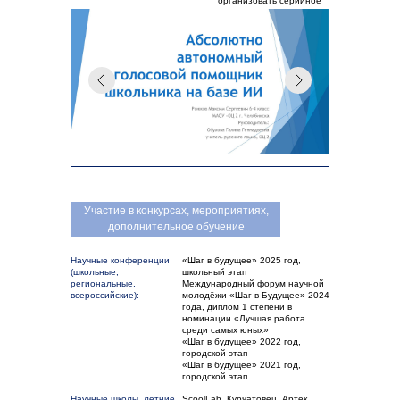
организовать серийное
производство даже в
условиях ограниченных
ресурсов.
Участие в конкурсах, мероприятиях,
дополнительное обучение
Научные конференции
«Шаг в будущее» 2025 год,
(школьные,
школьный этап
региональные,
Международный форум научной
всероссийские):
молодёжи «Шаг в Будущее» 2024
года, диплом 1 степени в
номинации «Лучшая работа
среди самых юных»
«Шаг в будущее» 2022 год,
городской этап
«Шаг в будущее» 2021 год,
городской этап
Научные школы, летние
ScoolLab, Курчатовец, Артек,