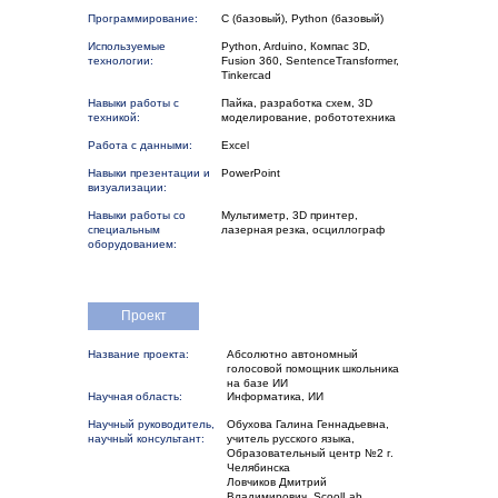
Программирование:
C (базовый), Python (базовый)
Используемые
Python, Arduino, Компас 3D,
технологии:
Fusion 360, SentenceTransformer,
Tinkercad
Навыки работы с
Пайка, разработка схем, 3D
техникой:
моделирование, робототехника
Работа с данными:
Excel
Навыки презентации и
PowerPoint
визуализации:
Навыки работы со
Мультиметр, 3D принтер,
специальным
лазерная резка, осциллограф
оборудованием:
Проект
Название проекта:
Абсолютно автономный
голосовой помощник школьника
на базе ИИ
Научная область:
Информатика, ИИ
Научный руководитель,
Обухова Галина Геннадьевна,
научный консультант:
учитель русского языка,
Образовательный центр №2 г.
Челябинска
Ловчиков Дмитрий
Владимирович, ScoolLab