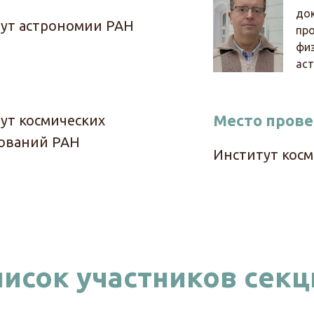
док
ут астрономии РАН
пр
физ
ас
Место пров
ут космических
ований РАН
Институт косм
писок участников секц