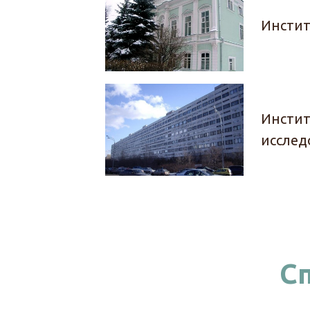
Инстит
Инстит
исслед
С