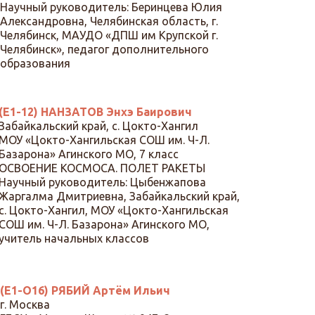
Научный руководитель: Беринцева Юлия
Александровна, Челябинская область, г.
Челябинск, МАУДО «ДПШ им Крупской г.
Челябинск», педагог дополнительного
образования
(Е1-12) НАНЗАТОВ Энхэ Баирович
Забайкальский край, с. Цокто-Хангил
МОУ «Цокто-Хангильская СОШ им. Ч-Л.
Базарона» Агинского МО, 7 класс
ОСВОЕНИЕ КОСМОСА. ПОЛЕТ РАКЕТЫ
Научный руководитель: Цыбенжапова
Жаргалма Дмитриевна, Забайкальский край,
с. Цокто-Хангил, МОУ «Цокто-Хангильская
СОШ им. Ч-Л. Базарона» Агинского МО,
учитель начальных классов
(Е1-О16) РЯБИЙ Артём Ильич
г. Москва