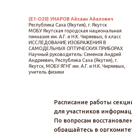
(Е1-О20) УНАРОВ Айхаан Айалович
Республика Саха (Якутия), г. Якутск
МОБУ Якутская городская национальная
гимназия им. А.Г. и Н.К. Чиряевых, 6 класс
ИССЛЕДОВАНИЕ ИЗОБРАЖЕНИЯ В
САМОДЕЛЬНЫХ ОПТИЧЕСКИХ ПРИБОРАХ
Научный руководитель: Семенов Андрей
Андреевич, Республика Саха (Якутия), г.
Якутск, МОБУ ЯГНГ им. А.Г. и Н.К. Чиряевых,
учитель физики
Расписание работы секции
для участников информаци
По вопросам восстановле
обращайтесь в оргкомитет