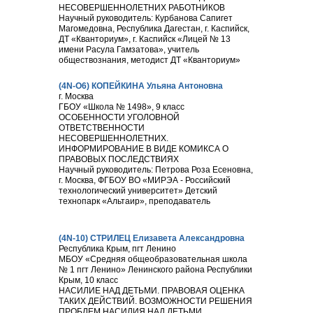
НЕСОВЕРШЕННОЛЕТНИХ РАБОТНИКОВ
Научный руководитель: Курбанова Сапигет
Магомедовна, Республика Дагестан, г. Каспийск,
ДТ «Кванториум», г. Каспийск «Лицей № 13
имени Расула Гамзатова», учитель
обществознания, методист ДТ «Кванториум»
(4N-О6) КОПЕЙКИНА Ульяна Антоновна
г. Москва
ГБОУ «Школа № 1498», 9 класс
ОСОБЕННОСТИ УГОЛОВНОЙ
ОТВЕТСТВЕННОСТИ
НЕСОВЕРШЕННОЛЕТНИХ.
ИНФОРМИРОВАНИЕ В ВИДЕ КОМИКСА О
ПРАВОВЫХ ПОСЛЕДСТВИЯХ
Научный руководитель: Петрова Роза Есеновна,
г. Москва, ФГБОУ ВО «МИРЭА - Российский
технологический университет» Детский
технопарк «Альтаир», преподаватель
(4N-10) СТРИЛЕЦ Елизавета Александровна
Республика Крым, пгт Ленино
МБОУ «Средняя общеобразовательная школа
№ 1 пгт Ленино» Ленинского района Республики
Крым, 10 класс
НАСИЛИЕ НАД ДЕТЬМИ. ПРАВОВАЯ ОЦЕНКА
ТАКИХ ДЕЙСТВИЙ. ВОЗМОЖНОСТИ РЕШЕНИЯ
ПРОБЛЕМ НАСИЛИЯ НАД ДЕТЬМИ