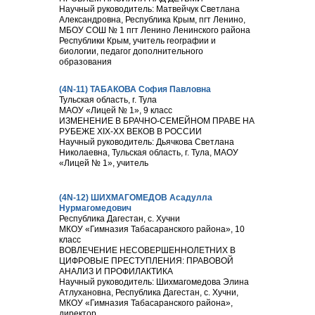
Научный руководитель: Матвейчук Светлана
Александровна, Республика Крым, пгт Ленино,
МБОУ СОШ № 1 пгт Ленино Ленинского района
Республики Крым, учитель географии и
биологии, педагог дополнительного
образования
(4N-11) ТАБАКОВА София Павловна
Тульская область, г. Тула
МАОУ «Лицей № 1», 9 класс
ИЗМЕНЕНИЕ В БРАЧНО-СЕМЕЙНОМ ПРАВЕ НА
РУБЕЖЕ XIX-XX ВЕКОВ В РОССИИ
Научный руководитель: Дьячкова Светлана
Николаевна, Тульская область, г. Тула, МАОУ
«Лицей № 1», учитель
(4N-12) ШИХМАГОМЕДОВ Асадулла
Нурмагомедович
Республика Дагестан, с. Хучни
МКОУ «Гимназия Табасаранского района», 10
класс
ВОВЛЕЧЕНИЕ НЕСОВЕРШЕННОЛЕТНИХ В
ЦИФРОВЫЕ ПРЕСТУПЛЕНИЯ: ПРАВОВОЙ
АНАЛИЗ И ПРОФИЛАКТИКА
Научный руководитель: Шихмагомедова Элина
Атлухановна, Республика Дагестан, с. Хучни,
МКОУ «Гимназия Табасаранского района»,
директор