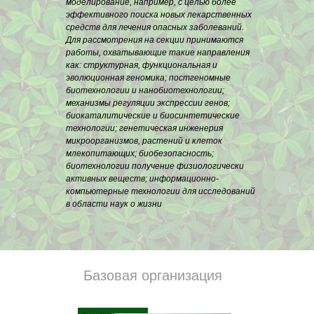
моделирование, например, с целью более
эффективного поиска новых лекарственных
средств для лечения опасных заболеваний.
Для рассмотрения на секции принимаются
работы, охватывающие такие направления
как: структурная, функциональная и
эволюционная геномика; постгеномные
биотехнологии и нанобиотехнологии;
механизмы регуляции экспрессии генов;
биокаталитические и биосинтетические
технологии; генетическая инженерия
микроорганизмов, растений и клеток
млекопитающих; биобезопасность;
биотехнологии получение физиологически
активных веществ; информационно-
компьютерные технологии для исследований
в области наук о жизни
Базовая организация