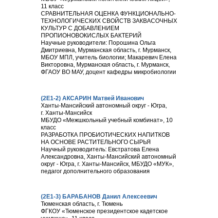
11 класс
СРАВНИТЕЛЬНАЯ ОЦЕНКА ФУНКЦИОНАЛЬНО-
ТЕХНОЛОГИЧЕСКИХ СВОЙСТВ ЗАКВАСОЧНЫХ
КУЛЬТУР С ДОБАВЛЕНИЕМ
ПРОПИОНОВОКИСЛЫХ БАКТЕРИЙ
Научные руководители: Порошина Ольга
Дмитриевна, Мурманская область, г. Мурманск,
МБОУ МПЛ, учитель биологии; Макаревич Елена
Викторовна, Мурманская область, г. Мурманск,
ФГАОУ ВО МАУ, доцент кафедры микробиологии
(2Е1-2) АКСАРИН Матвей Иванович
Ханты-Мансийский автономный округ - Югра,
г. Ханты-Мансийск
МБУДО «Межшкольный учебный комбинат», 10
класс
РАЗРАБОТКА ПРОБИОТИЧЕСКИХ НАПИТКОВ
НА ОСНОВЕ РАСТИТЕЛЬНОГО СЫРЬЯ
Научный руководитель: Евстратова Елена
Александровна, Ханты-Мансийский автономный
округ - Югра, г. Ханты-Мансийск, МБУДО «МУК»,
педагог дополнительного образования
(2Е1-3) БАРАБАНОВ Данил Алексеевич
Тюменская область, г. Тюмень
ФГКОУ «Тюменское президентское кадетское