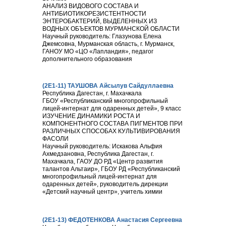
АНАЛИЗ ВИДОВОГО СОСТАВА И
АНТИБИОТИКОРЕЗИСТЕНТНОСТИ
ЭНТЕРОБАКТЕРИЙ, ВЫДЕЛЕННЫХ ИЗ
ВОДНЫХ ОБЪЕКТОВ МУРМАНСКОЙ ОБЛАСТИ
Научный руководитель: Глазунова Елена
Джемсовна, Мурманская область, г. Мурманск,
ГАНОУ МО «ЦО «Лапландия», педагог
дополнительного образования
(2Е1-11) ТАУШОВА Айсылув Сайдуллаевна
Республика Дагестан, г. Махачкала
ГБОУ «Республиканский многопрофильный
лицей-интернат для одаренных детей», 9 класс
ИЗУЧЕНИЕ ДИНАМИКИ РОСТА И
КОМПОНЕНТНОГО СОСТАВА ПИГМЕНТОВ ПРИ
РАЗЛИЧНЫХ СПОСОБАХ КУЛЬТИВИРОВАНИЯ
ФАСОЛИ
Научный руководитель: Искакова Альфия
Ахмедзановна, Республика Дагестан, г.
Махачкала, ГАОУ ДО РД «Центр развития
талантов Альтаир», ГБОУ РД «Республиканский
многопрофильный лицей-интернат для
одаренных детей», руководитель дирекции
«Детский научный центр», учитель химии
(2Е1-13) ФЕДОТЕНКОВА Анастасия Сергеевна