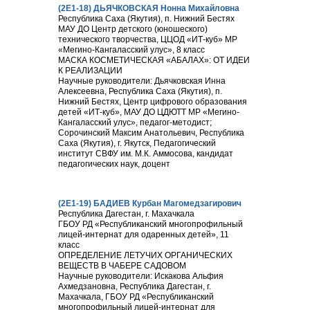
(2Е1-18) ДЬЯЧКОВСКАЯ Нонна Михайловна
Республика Саха (Якутия), п. Нижний Бестях
МАУ ДО Центр детского (юношеского)
технического творчества, ЦЦОД «ИТ-куб» МР
«Мегино-Кангаласский улус», 8 класс
МАСКА КОСМЕТИЧЕСКАЯ «АБАЛАХ»: ОТ ИДЕИ
К РЕАЛИЗАЦИИ
Научные руководители: Дьячковская Инна
Алексеевна, Республика Саха (Якутия), п.
Нижний Бестях, Центр цифрового образования
детей «ИТ-куб», МАУ ДО ЦДЮТТ МР «Мегино-
Кангаласский улус», педагог-методист;
Сорочинский Максим Анатольевич, Республика
Саха (Якутия), г. Якутск, Педагогический
институт СВФУ им. М.К. Аммосова, кандидат
педагогических наук, доцент
(2Е1-19) БАДИЕВ Курбан Магомедзагирович
Республика Дагестан, г. Махачкала
ГБОУ РД «Республиканский многопрофильный
лицей-интернат для одаренных детей», 11
класс
ОПРЕДЕЛЕНИЕ ЛЕТУЧИХ ОРГАНИЧЕСКИХ
ВЕЩЕСТВ В ЧАБЕРЕ САДОВОМ
Научные руководители: Искакова Альфия
Ахмедзановна, Республика Дагестан, г.
Махачкала, ГБОУ РД «Республиканский
многопрофильный лицей-интернат для