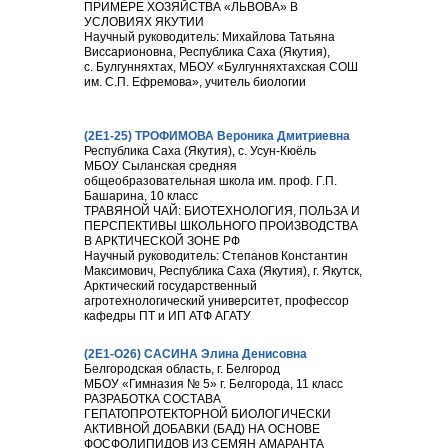
ПРИМЕРЕ ХОЗЯЙСТВА «ЛЬВОВА» В
УСЛОВИЯХ ЯКУТИИ
Научный руководитель: Михайлова Татьяна
Виссарионовна, Республика Саха (Якутия),
с. Булгунняхтах, МБОУ «Булгунняхтахская СОШ
им. С.П. Ефремова», учитель биологии
(2E1-25) ТРОФИМОВА Вероника Дмитриевна
Республика Саха (Якутия), с. Усун-Кюёль
МБОУ Сыланская средняя
общеобразовательная школа им. проф. Г.П.
Башарина, 10 класс
ТРАВЯНОЙ ЧАЙ: БИОТЕХНОЛОГИЯ, ПОЛЬЗА И
ПЕРСПЕКТИВЫ ШКОЛЬНОГО ПРОИЗВОДСТВА
В АРКТИЧЕСКОЙ ЗОНЕ РФ
Научный руководитель: Степанов Константин
Максимович, Республика Саха (Якутия), г. Якутск,
Арктический государственный
агротехнологический университет, профессор
кафедры ПТ и ИП АТФ АГАТУ
(2E1-О26) САСИНА Элина Денисовна
Белгородская область, г. Белгород
МБОУ «Гимназия № 5» г. Белгорода, 11 класс
РАЗРАБОТКА СОСТАВА
ГЕПАТОПРОТЕКТОРНОЙ БИОЛОГИЧЕСКИ
АКТИВНОЙ ДОБАВКИ (БАД) НА ОСНОВЕ
ФОСФОЛИПИДОВ ИЗ СЕМЯН АМАРАНТА