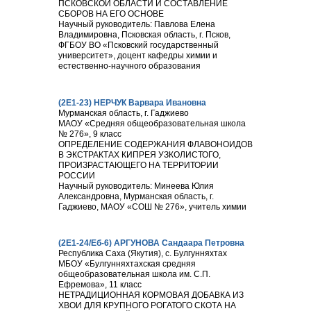
ПСКОВСКОЙ ОБЛАСТИ И СОСТАВЛЕНИЕ
СБОРОВ НА ЕГО ОСНОВЕ
Научный руководитель: Павлова Елена
Владимировна, Псковская область, г. Псков,
ФГБОУ ВО «Псковский государственный
университет», доцент кафедры химии и
естественно-научного образования
(2Е1-23) НЕРЧУК Варвара Ивановна
Мурманская область, г. Гаджиево
МАОУ «Средняя общеобразовательная школа
№ 276», 9 класс
ОПРЕДЕЛЕНИЕ СОДЕРЖАНИЯ ФЛАВОНОИДОВ
В ЭКСТРАКТАХ КИПРЕЯ УЗКОЛИСТОГО,
ПРОИЗРАСТАЮЩЕГО НА ТЕРРИТОРИИ
РОССИИ
Научный руководитель: Минеева Юлия
Александровна, Мурманская область, г.
Гаджиево, МАОУ «СОШ № 276», учитель химии
(2E1-24/Еб-6) АРГУНОВА Сандаара Петровна
Республика Саха (Якутия), с. Булгунняхтах
МБОУ «Булгунняхтахская средняя
общеобразовательная школа им. С.П.
Ефремова», 11 класс
НЕТРАДИЦИОННАЯ КОРМОВАЯ ДОБАВКА ИЗ
ХВОИ ДЛЯ КРУПНОГО РОГАТОГО СКОТА НА