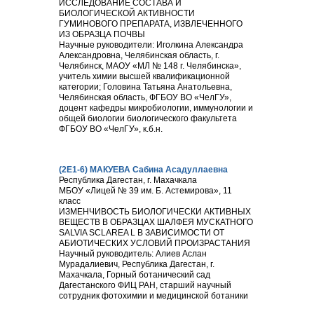
ИССЛЕДОВАНИЕ СОСТАВА И
БИОЛОГИЧЕСКОЙ АКТИВНОСТИ
ГУМИНОВОГО ПРЕПАРАТА, ИЗВЛЕЧЕННОГО
ИЗ ОБРАЗЦА ПОЧВЫ
Научные руководители: Иголкина Александра
Александровна, Челябинская область, г.
Челябинск, МАОУ «МЛ № 148 г. Челябинска»,
учитель химии высшей квалификационной
категории; Головина Татьяна Анатольевна,
Челябинская область, ФГБОУ ВО «ЧелГУ»,
доцент кафедры микробиологии, иммунологии и
общей биологии биологического факультета
ФГБОУ ВО «ЧелГУ», к.б.н.
(2Е1-6) МАКУЕВА Сабина Асадуллаевна
Республика Дагестан, г. Махачкала
МБОУ «Лицей № 39 им. Б. Астемирова», 11
класс
ИЗМЕНЧИВОСТЬ БИОЛОГИЧЕСКИ АКТИВНЫХ
ВЕЩЕСТВ В ОБРАЗЦАХ ШАЛФЕЯ МУСКАТНОГО
SALVIA SCLAREA L В ЗАВИСИМОСТИ ОТ
АБИОТИЧЕСКИХ УСЛОВИЙ ПРОИЗРАСТАНИЯ
Научный руководитель: Алиев Аслан
Мурадалиевич, Республика Дагестан, г.
Махачкала, Горный ботанический сад
Дагестанского ФИЦ РАН, старший научный
сотрудник фотохимии и медицинской ботаники