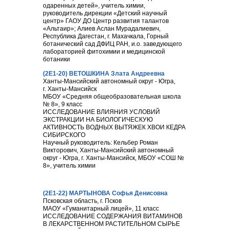
одаренных детей», учитель химии,
руководитель дирекции «Детский научный
центр» ГАОУ ДО Центр развития талантов
«Альтаир»; Алиев Аслан Мурадалиевич,
Республика Дагестан, г. Махачкала, Горный
ботанический сад ДФИЦ РАН, и.о. заведующего
лабораторией фитохимии и медицинской
ботаники
(2Е1-20) ВЕТОШКИНА Злата Андреевна
Ханты-Мансийский автономный округ - Югра,
г. Ханты-Мансийск
МБОУ «Средняя общеобразовательная школа
№ 8», 9 класс
ИССЛЕДОВАНИЕ ВЛИЯНИЯ УСЛОВИЙ
ЭКСТРАКЦИИ НА БИОЛОГИЧЕСКУЮ
АКТИВНОСТЬ ВОДНЫХ ВЫТЯЖЕК ХВОИ КЕДРА
СИБИРСКОГО
Научный руководитель: Кельбер Роман
Викторович, Ханты-Мансийский автономный
округ - Югра, г. Ханты-Мансийск, МБОУ «СОШ №
8», учитель химии
(2Е1-22) МАРТЫНОВА Софья Денисовна
Псковская область, г. Псков
МАОУ «Гуманитарный лицей», 11 класс
ИССЛЕДОВАНИЕ СОДЕРЖАНИЯ ВИТАМИНОВ
В ЛЕКАРСТВЕННОМ РАСТИТЕЛЬНОМ СЫРЬЕ