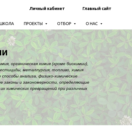
Личный кабинет
Главный сайт
-ШКОЛА
ПРОЕКТЫ
ОТБОР
О НАС
ии
мия, органическая химия (кроме биохимии),
пестициды, металлургия, топливо, химия
е способы анализа, физико-химические
ие законы и закономерности, определяющие
 их химических превращений при различных