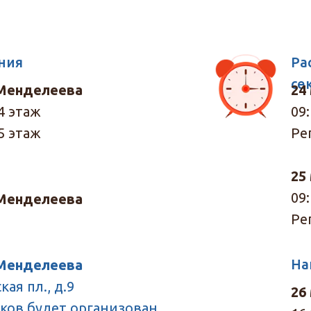
ния
Ра
се
 Менделеева
24
 4 этаж
09:
 5 этаж
Ре
25
09:
 Менделеева
Ре
На
 Менделеева
кая пл., д.9
26
иков
будет организован