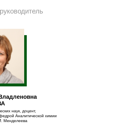
руководитель
Владленовна
ВА
еских наук, доцент,
федрой Аналитической химии
И. Менделеева