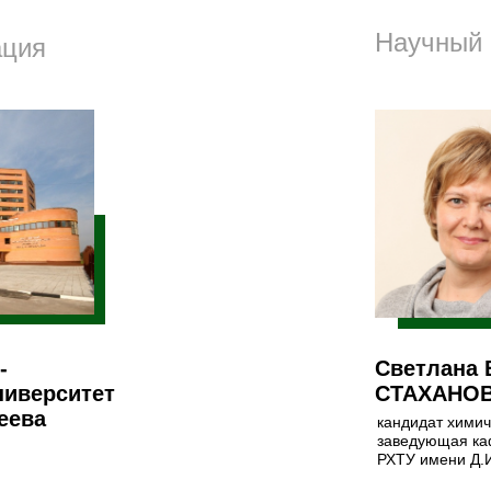
Научный 
ация
-
Светлана 
ниверситет
СТАХАНО
еева
кандидат химич
заведующая ка
РХТУ имени Д.