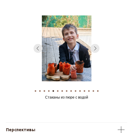
Пикник со съедобной посудой
Стаканы из пюре с водой
Перспективы