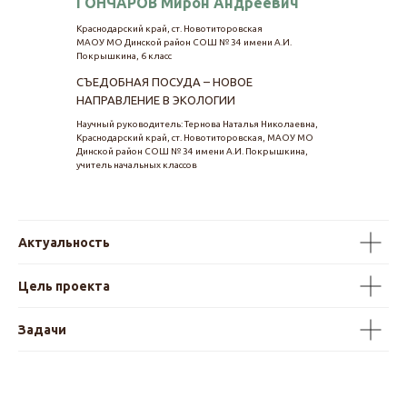
ГОНЧАРОВ Мирон Андреевич
Краснодарский край, ст. Новотиторовская
МАОУ МО Динской район СОШ № 34 имени А.И.
Покрышкина, 6 класс
СЪЕДОБНАЯ ПОСУДА – НОВОЕ
НАПРАВЛЕНИЕ В ЭКОЛОГИИ
Научный руководитель: Тернова Наталья Николаевна,
Краснодарский край, ст. Новотиторовская, МАОУ МО
Динской район СОШ № 34 имени А.И. Покрышкина,
учитель начальных классов
Актуальность
Цель проекта
Задачи