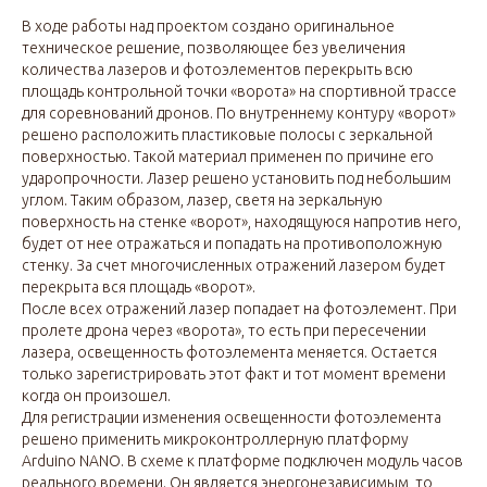
В ходе работы над проектом создано оригинальное
техническое решение, позволяющее без увеличения
количества лазеров и фотоэлементов перекрыть всю
площадь контрольной точки «ворота» на спортивной трассе
для соревнований дронов. По внутреннему контуру «ворот»
решено расположить пластиковые полосы с зеркальной
поверхностью. Такой материал применен по причине его
ударопрочности. Лазер решено установить под небольшим
углом. Таким образом, лазер, светя на зеркальную
поверхность на стенке «ворот», находящуюся напротив него,
будет от нее отражаться и попадать на противоположную
стенку. За счет многочисленных отражений лазером будет
перекрыта вся площадь «ворот».
После всех отражений лазер попадает на фотоэлемент. При
пролете дрона через «ворота», то есть при пересечении
лазера, освещенность фотоэлемента меняется. Остается
только зарегистрировать этот факт и тот момент времени
когда он произошел.
Для регистрации изменения освещенности фотоэлемента
решено применить микроконтроллерную платформу
Arduino NANO. В схеме к платформе подключен модуль часов
реального времени. Он является энергонезависимым, то