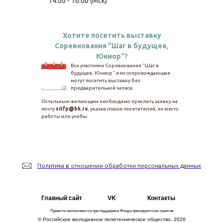
14:00 - 16:00 (Мск)
Хотите посетить выставку
Соревнования "Шаг в будущее,
Юниор"?
Все участники Соревнования "Шаг в
будущее, Юниор" и их сопровождающие
могут посетить выставку без
предварительной записи.
Остальным желающим необходимо прислать заявку на
почту
sitfp@bk.ru
, указав список посетителей, их место
работы или учебы.
Политика в отношении обработки персональных данных
Главный сайт
VK
Контакты
Проекты выполняются при поддержке Фонда президентских грантов
© Российское молодежное политехническое общество, 2026