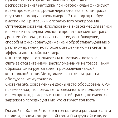
Ручная фиксация времени. Наиболее простая и
распространенная методика, при которой судьи фиксируют
время прохождения дронов через ключевые точки трассы
вручную с помощью секундомеров. Этот подход требует
высокой концентрации и оперативного реагирования.
Оптические системы. Использование видеокамер для записи
времени и последовательности пролета элементов трассы
дронами. Системы, основанные на видеонаблюдении,
способны фиксировать движение и обрабатывать данные в
реальном времени, но плохое освещение может снизить
эффективность работы камер.
RFID-теги. Дроны оснащаются RFID-метками, которые
считываются антеннами, расположенными на трассе. Таким
образом, фиксируется время прохождения каждой
контрольной точки. Метод имеет высокие затраты на
оборудование и установку.
Системы GPS. Современные дроны часто оборудованы GPS-
приемниками, что позволяет отслеживать их положение и
время прохождения различных секций трассы, но имеются
задержки в передаче данных, что снижает точность.
Главной проблемой является точная фиксация самого факта
пролета дроном контрольной точки. При «ручной» и видео