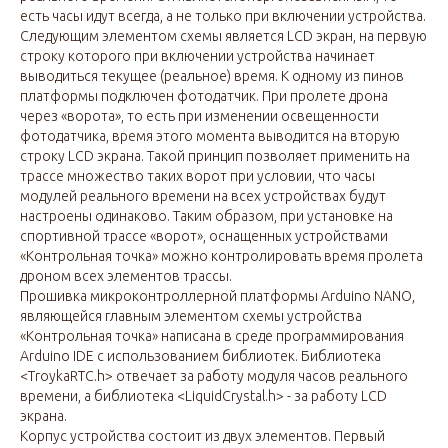
есть часы идут всегда, а не только при включении устройства.
Следующим элементом схемы является LCD экран, на первую
строку которого при включении устройства начинает
выводиться текущее (реальное) время. К одному из пинов
платформы подключен фотодатчик. При пролете дрона
через «ворота», то есть при изменении освещенности
фотодатчика, время этого момента выводится на вторую
строку LCD экрана. Такой принцип позволяет применить на
трассе множество таких ворот при условии, что часы
модулей реального времени на всех устройствах будут
настроены одинаково. Таким образом, при установке на
спортивной трассе «ворот», оснащенных устройствами
«Контрольная точка» можно контролировать время пролета
дроном всех элементов трассы.
Прошивка микроконтроллерной платформы Arduino NANO,
являющейся главным элементом схемы устройства
«Контрольная точка» написана в среде программирования
Arduino IDE с использованием библиотек. Библиотека
<TroykaRTC.h> отвечает за работу модуля часов реального
времени, а библиотека <LiquidCrystal.h> - за работу LCD
экрана.
Корпус устройства состоит из двух элементов. Первый