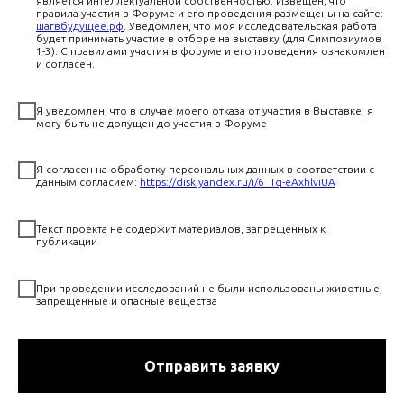
является интеллектуальной собственностью. Извещен, что
правила участия в Форуме и его проведения размещены на сайте:
шагвбудущее.рф
. Уведомлен, что моя исследовательская работа
будет принимать участие в отборе на выставку (для Симпозиумов
1-3). С правилами участия в форуме и его проведения ознакомлен
и согласен.
Я уведомлен, что в случае моего отказа от участия в Выставке, я
могу быть не допущен до участия в Форуме
Я согласен на обработку персональных данных в соответствии с
данным согласием:
https://disk.yandex.ru/i/6_Tq-eAxhlviUA
Текст проекта не содержит материалов, запрещенных к
публикации
При проведении исследований не были использованы животные,
запрещенные и опасные вещества
Отправить заявку